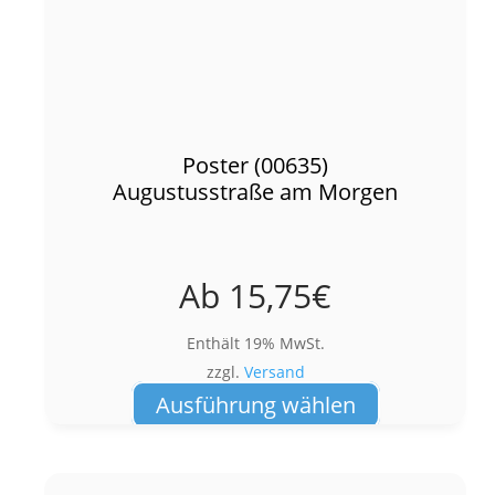
Poster (00635)
Augustusstraße am Morgen
Ab
15,75
€
Enthält 19% MwSt.
zzgl.
Versand
Dieses
Ausführung wählen
Produkt
weist
mehrere