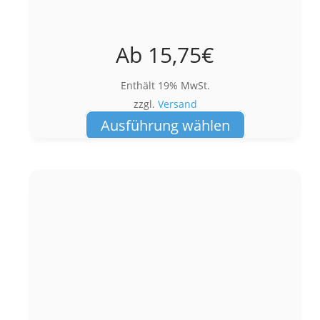
Ab
15,75
€
Enthält 19% MwSt.
zzgl.
Versand
Dieses
Ausführung wählen
Produkt
weist
mehrere
Varianten
auf.
Die
Optionen
können
auf
der