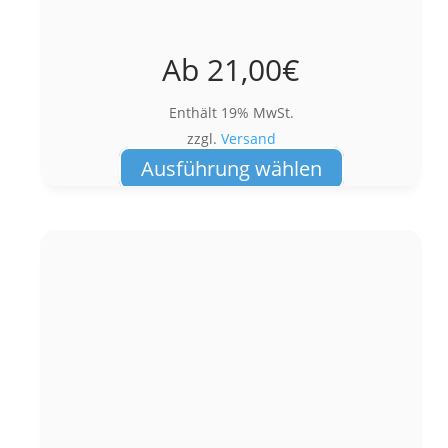
Ab
21,00
€
Enthält 19% MwSt.
zzgl.
Versand
Dieses
Ausführung wählen
Produkt
weist
mehrere
Varianten
auf.
Die
Optionen
können
auf
der