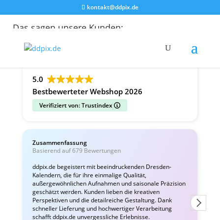
kontakt@ddpix.de
Das sagen unsere Kunden:
Alle Bewertungen
Google
Facebook
5.0
Bestbewerteter Webshop 2026
Verifiziert von: Trustindex
Zusammenfassung
C
Basierend auf 679 Bewertungen
v
ddpix.de begeistert mit beeindruckenden Dresden-
Kalendern, die für ihre einmalige Qualität,
W
außergewöhnlichen Aufnahmen und saisonale Präzision
i
geschätzt werden. Kunden lieben die kreativen
Perspektiven und die detailreiche Gestaltung. Dank
schneller Lieferung und hochwertiger Verarbeitung
schafft ddpix.de unvergessliche Erlebnisse.