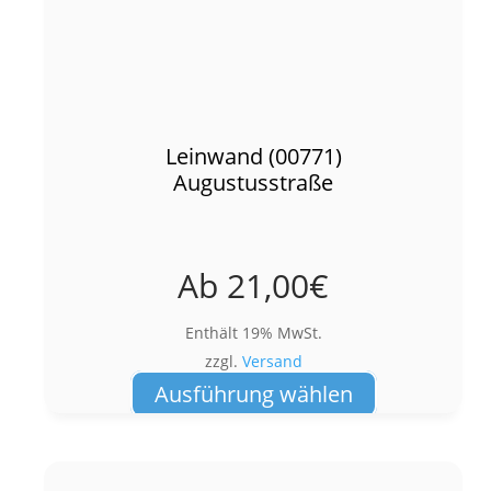
Leinwand (00771)
Augustusstraße
Ab
21,00
€
Enthält 19% MwSt.
zzgl.
Versand
Dieses
Ausführung wählen
Produkt
weist
mehrere