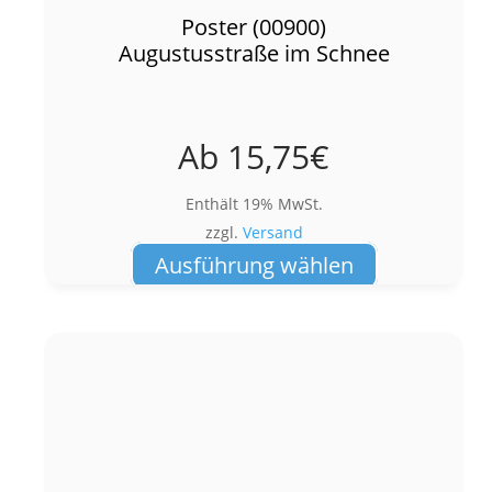
Poster (00900)
Augustusstraße im Schnee
Ab
15,75
€
Enthält 19% MwSt.
zzgl.
Versand
Dieses
Ausführung wählen
Produkt
weist
mehrere
Varianten
auf.
Die
Optionen
können