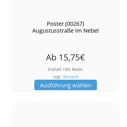
Poster (00267)
Augustusstraße im Nebel
Ab
15,75
€
Enthält 19% MwSt.
zzgl.
Versand
Dieses
Ausführung wählen
Produkt
weist
mehrere
Varianten
auf.