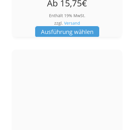
Ab
15,75
€
Enthält 19% MwSt.
zzgl.
Versand
Dieses
Ausführung wählen
Produkt
weist
mehrere
Varianten
auf.
Die
Optionen
können
auf
der
Produktseite
gewählt
werden