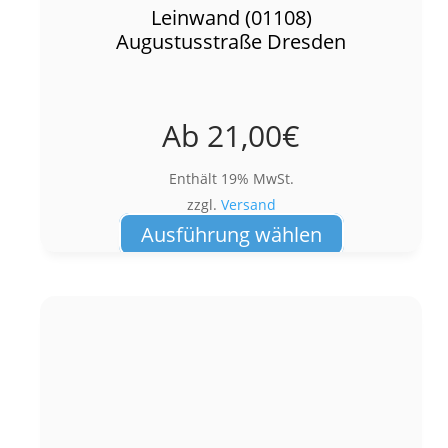
Leinwand (01108)
Augustusstraße Dresden
Ab
21,00
€
Enthält 19% MwSt.
zzgl.
Versand
Dieses
Ausführung wählen
Produkt
weist
mehrere
Varianten
auf.
Die
Optionen
können