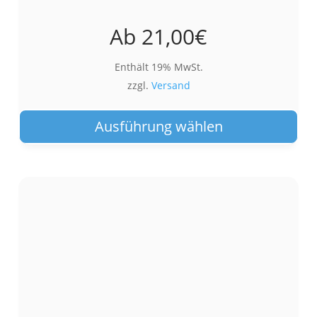
Ab
21,00
€
Enthält 19% MwSt.
zzgl.
Versand
Die
Pro
Ausführung wählen
wei
meh
Var
auf.
Die
Opt
kön
auf
der
Pro