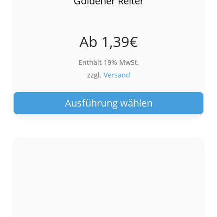
Goldener Reiter
Ab
1,39
€
Enthält 19% MwSt.
zzgl.
Versand
Die
Pro
Ausführung wählen
wei
meh
Var
auf.
Die
Opt
kön
auf
der