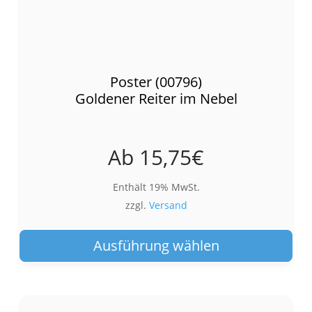
Poster (00796)
Goldener Reiter im Nebel
Ab
15,75
€
Enthält 19% MwSt.
zzgl.
Versand
Die
Pro
Ausführung wählen
wei
meh
Var