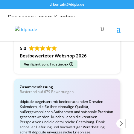
kontakt@ddpix.de
Das sagen unsere Kunden:
Alle Bewertungen
Google
Facebook
5.0
Bestbewerteter Webshop 2026
Verifiziert von: Trustindex
Zusammenfassung
C
Basierend auf 679 Bewertungen
v
ddpix.de begeistert mit beeindruckenden Dresden-
Kalendern, die für ihre einmalige Qualität,
W
außergewöhnlichen Aufnahmen und saisonale Präzision
i
geschätzt werden. Kunden lieben die kreativen
Perspektiven und die detailreiche Gestaltung. Dank
schneller Lieferung und hochwertiger Verarbeitung
schafft ddpix.de unvergessliche Erlebnisse.