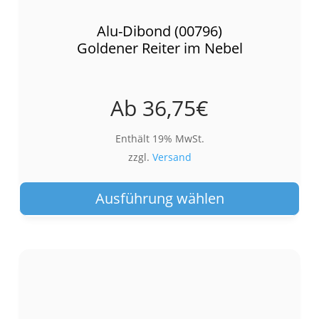
Alu-Dibond (00796)
Goldener Reiter im Nebel
Ab
36,75
€
Enthält 19% MwSt.
zzgl.
Versand
Die
Pro
Ausführung wählen
wei
meh
Var
auf.
Die
Opt