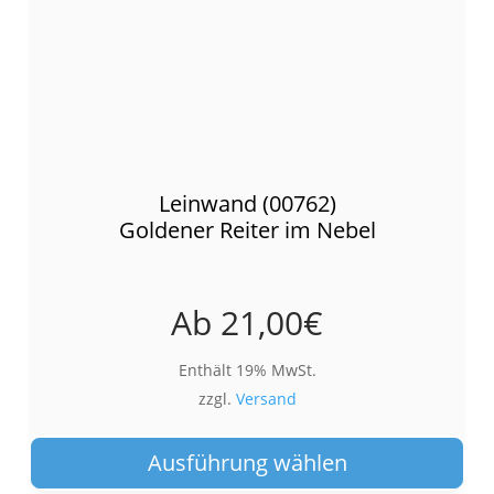
Leinwand (00762)
Goldener Reiter im Nebel
Ab
21,00
€
Enthält 19% MwSt.
zzgl.
Versand
Die
Pro
Ausführung wählen
wei