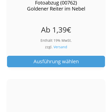
Fotoabzug (00762)
Goldener Reiter im Nebel
Ab
1,39
€
Enthält 19% MwSt.
zzgl.
Versand
Die
Pro
Ausführung wählen
wei
meh
Var
auf.
Die
Opt
kön
auf