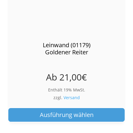
Leinwand (01179)
Goldener Reiter
Ab
21,00
€
Enthält 19% MwSt.
zzgl.
Versand
Die
Pro
Ausführung wählen
wei
meh