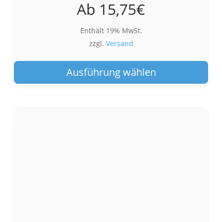
Ab
15,75
€
Enthält 19% MwSt.
zzgl.
Versand
Die
Pro
Ausführung wählen
wei
meh
Var
auf.
Die
Opt
kön
auf
der
Pro
gew