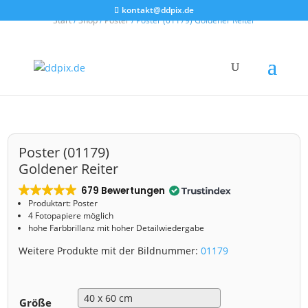
kontakt@ddpix.de
Start
/
Shop
/
Poster
/ Poster (01179) Goldener Reiter
Poster (01179)
Goldener Reiter
679 Bewertungen
Produktart: Poster
4 Fotopapiere möglich
hohe Farbbrillanz mit hoher Detailwiedergabe
Weitere Produkte mit der Bildnummer:
01179
Größe