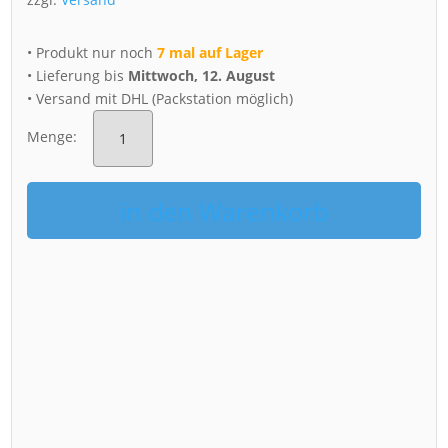
• Produkt nur noch
7 mal auf Lager
• Lieferung bis
Mittwoch, 12. August
• Versand mit DHL (Packstation möglich)
Puzzle
(Nr.
Menge:
00787)
Augustusstraße
Menge
in den Warenkorb