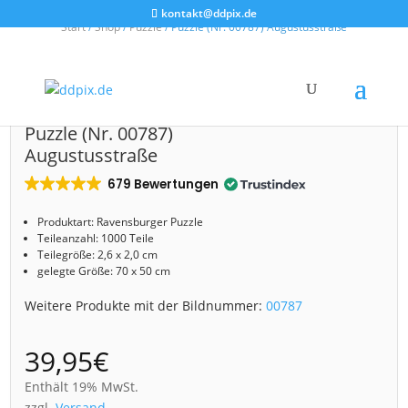
kontakt@ddpix.de
Start
/
Shop
/
Puzzle
/ Puzzle (Nr. 00787) Augustusstraße
Puzzle (Nr. 00787)
Augustusstraße
679 Bewertungen
Produktart:
Ravensburger
Puzzle
Teileanzahl: 1000 Teile
Teilegröße: 2,6 x 2,0 cm
gelegte Größe: 70 x 50 cm
Weitere Produkte mit der Bildnummer:
00787
39,95
€
Enthält 19% MwSt.
zzgl.
Versand