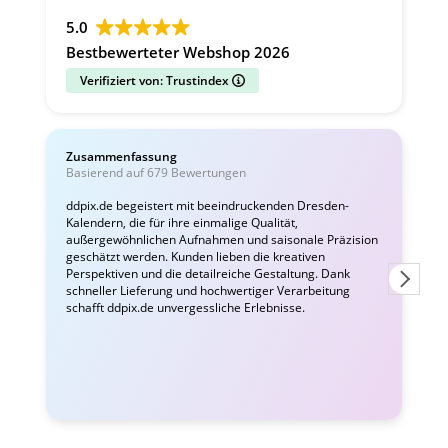
5.0
Bestbewerteter Webshop 2026
Verifiziert von: Trustindex
Zusammenfassung
C
Basierend auf 679 Bewertungen
v
ddpix.de begeistert mit beeindruckenden Dresden-
Kalendern, die für ihre einmalige Qualität,
W
außergewöhnlichen Aufnahmen und saisonale Präzision
i
geschätzt werden. Kunden lieben die kreativen
Perspektiven und die detailreiche Gestaltung. Dank
schneller Lieferung und hochwertiger Verarbeitung
schafft ddpix.de unvergessliche Erlebnisse.