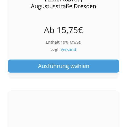
Augustusstraße Dresden
Ab
15,75
€
Enthält 19% MwSt.
zzgl.
Versand
Die
Pro
Ausführung wählen
wei
meh
Var
auf.
Die
Opt
kön
auf