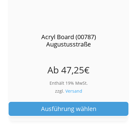
Acryl Board (00787)
Augustusstraße
Ab
47,25
€
Enthält 19% MwSt.
zzgl.
Versand
Die
Pro
Ausführung wählen
wei
meh
Var