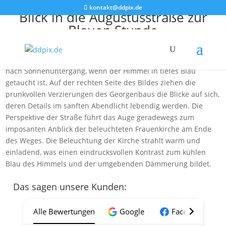
kontakt@ddpix.de
Blick in die Augustusstraße zur
Blauen Stunde
Das Foto fängt den Blick in die Augustusstraße in Dresden
während der Blauen Stunde ein, jener magischen Zeit kurz
nach Sonnenuntergang, wenn der Himmel in tiefes Blau
getaucht ist. Auf der rechten Seite des Bildes ziehen die
prunkvollen Verzierungen des Georgenbaus die Blicke auf sich,
deren Details im sanften Abendlicht lebendig werden. Die
Perspektive der Straße führt das Auge geradewegs zum
imposanten Anblick der beleuchteten Frauenkirche am Ende
des Weges. Die Beleuchtung der Kirche strahlt warm und
einladend, was einen eindrucksvollen Kontrast zum kühlen
Blau des Himmels und der umgebenden Dämmerung bildet.
Das sagen unsere Kunden:
Alle Bewertungen
Google
Facebook