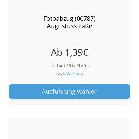
Fotoabzug (00787)
Augustusstraße
Ab
1,39
€
Enthält 19% MwSt.
zzgl.
Versand
Die
Pro
Ausführung wählen
wei
meh
Var
auf.
Die
Opt