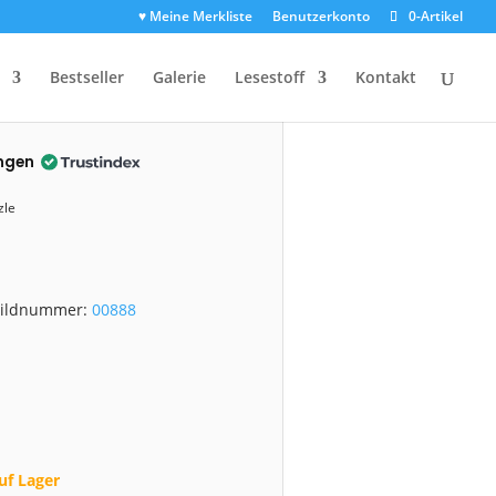
♥ Meine Merkliste
Benutzerkonto
0-Artikel
0888)
Bestseller
Galerie
Lesestoff
Kontakt
ngen
zle
 Bildnummer:
00888
uf Lager