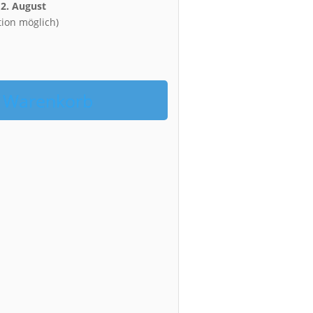
12. August
tion möglich)
n Warenkorb