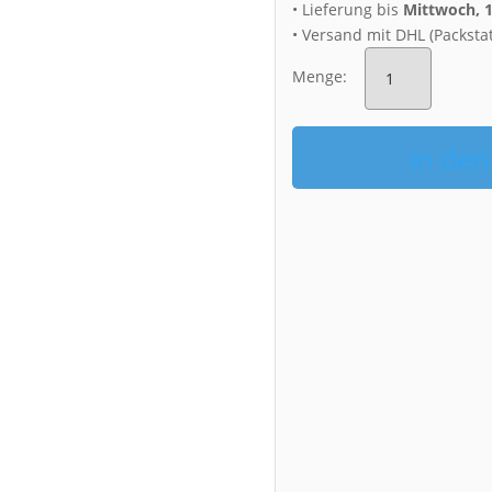
• Lieferung bis
Mittwoch, 
• Versand mit DHL (Packsta
Puzzle
(Nr.
Menge:
00888)
Albertbrücke
Menge
in de