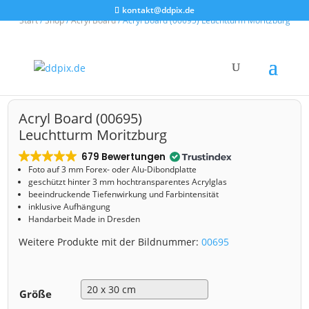
kontakt@ddpix.de
Start
/
Shop
/
Acryl Board
/ Acryl Board (00695) Leuchtturm Moritzburg
Acryl Board (00695)
Leuchtturm Moritzburg
679 Bewertungen
Foto auf 3 mm
Forex- oder Alu-Dibondplatte
geschützt hinter 3 mm hochtransparentes Acrylglas
beeindruckende Tiefenwirkung und Farbintensität
inklusive Aufhängung
Handarbeit Made in Dresden
Weitere Produkte mit der Bildnummer:
00695
Größe