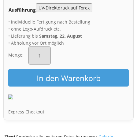
Ausführung
• individuelle Fertigung nach Bestellung
• ohne Logo-Aufdruck etc.
• Lieferung bis
Samstag, 22. August
• Abholung vor Ort möglich
Acryl
Board
Menge:
(00787)
Augustusstraße
Menge
In den Warenkorb
Express Checkout:
Tipp!
Entdecke alle weiteren Fotos in unserer
Galerie