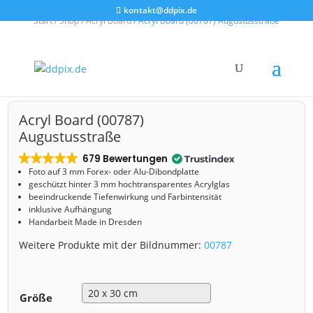
kontakt@ddpix.de
Start
/
Shop
/
Acryl Board
/ Acryl Board (00787) Augustusstraße
Acryl Board (00787)
Augustusstraße
679 Bewertungen
Foto auf 3 mm
Forex- oder Alu-Dibondplatte
geschützt hinter 3 mm hochtransparentes Acrylglas
beeindruckende Tiefenwirkung und Farbintensität
inklusive Aufhängung
Handarbeit Made in Dresden
Weitere Produkte mit der Bildnummer:
00787
Größe