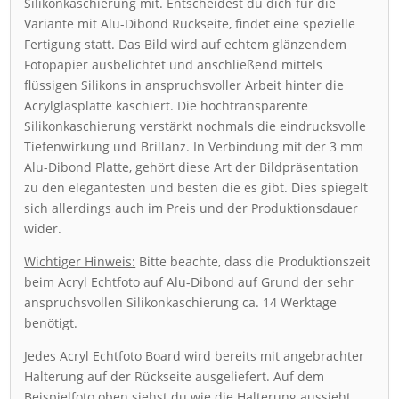
Silikonkaschierung mit. Entscheidest du dich für die
Variante mit Alu-Dibond Rückseite, findet eine spezielle
Fertigung statt. Das Bild wird auf echtem glänzendem
Fotopapier ausbelichtet und anschließend mittels
flüssigen Silikons in anspruchsvoller Arbeit hinter die
Acrylglasplatte kaschiert. Die hochtransparente
Silikonkaschierung verstärkt nochmals die eindrucksvolle
Tiefenwirkung und Brillanz. In Verbindung mit der 3 mm
Alu-Dibond Platte, gehört diese Art der Bildpräsentation
zu den elegantesten und besten die es gibt. Dies spiegelt
sich allerdings auch im Preis und der Produktionsdauer
wider.
Wichtiger Hinweis:
Bitte beachte, dass die Produktionszeit
beim Acryl Echtfoto auf Alu-Dibond auf Grund der sehr
anspruchsvollen Silikonkaschierung ca. 14 Werktage
benötigt.
Jedes Acryl Echtfoto Board wird bereits mit angebrachter
Halterung auf der Rückseite ausgeliefert. Auf dem
Beispielfoto oben siehst du wie die Halterung aussieht.