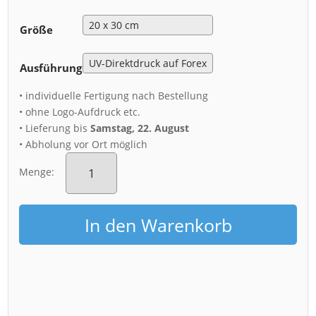
Größe
Ausführung
• individuelle Fertigung nach Bestellung
• ohne Logo-Aufdruck etc.
• Lieferung bis
Samstag, 22. August
• Abholung vor Ort möglich
Acryl
Board
Menge:
(00713)
Brühlsche
Terrasse
In den Warenkorb
am
Abend
Menge