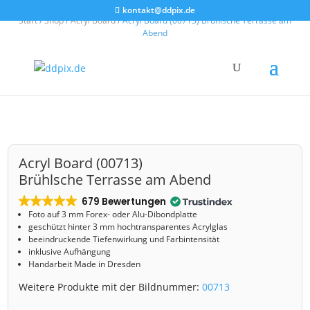
kontakt@ddpix.de
Start
/
Shop
/
Acryl Board
/ Acryl Board (00713) Brühlsche Terrasse am
Abend
Acryl Board (00713)
Brühlsche Terrasse am Abend
679 Bewertungen
Foto auf 3 mm
Forex- oder Alu-Dibondplatte
geschützt hinter 3 mm hochtransparentes Acrylglas
beeindruckende Tiefenwirkung und Farbintensität
inklusive Aufhängung
Handarbeit Made in Dresden
Weitere Produkte mit der Bildnummer:
00713