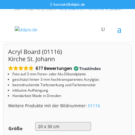
kontakt@ddpix.de
Start
/
Shop
/
Acryl Board
/ Acryl Board (01116) Kirche St. Johann
Acryl Board (01116)
Kirche St. Johann
677 Bewertungen
Foto auf 3 mm
Forex- oder Alu-Dibondplatte
geschützt hinter 3 mm hochtransparentes Acrylglas
beeindruckende Tiefenwirkung und Farbintensität
inklusive Aufhängung
Handarbeit Made in Dresden
Weitere Produkte mit der Bildnummer:
01116
Größe