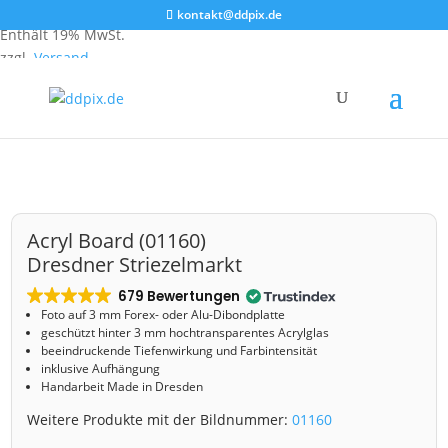
Ab
47,25
€
kontakt@ddpix.de
Enthält 19% MwSt.
zzgl.
Versand
Start
/
Shop
/
Acryl Board
/ Acryl Board (01160) Dresdner Striezelmarkt
Acryl Board (01160)
Dresdner Striezelmarkt
679 Bewertungen
Foto auf 3 mm
Forex- oder Alu-Dibondplatte
geschützt hinter 3 mm hochtransparentes Acrylglas
beeindruckende Tiefenwirkung und Farbintensität
inklusive Aufhängung
Handarbeit Made in Dresden
Weitere Produkte mit der Bildnummer:
01160