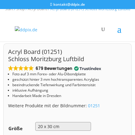
kontakt@ddpix.de
Start
/
Shop
/
Acryl Board
/ Acryl Board (01251) Schloss Moritzburg Luftbild
Acryl Board (01251)
Schloss Moritzburg Luftbild
679 Bewertungen
Foto auf 3 mm
Forex- oder Alu-Dibondplatte
geschützt hinter 3 mm hochtransparentes Acrylglas
beeindruckende Tiefenwirkung und Farbintensität
inklusive Aufhängung
Handarbeit Made in Dresden
Weitere Produkte mit der Bildnummer:
01251
Größe