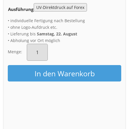
Ausführung
• individuelle Fertigung nach Bestellung
• ohne Logo-Aufdruck etc.
• Lieferung bis
Samstag, 22. August
• Abholung vor Ort möglich
Acryl
Board
Menge:
(01251)
Schloss
Moritzburg
In den Warenkorb
Luftbild
Menge