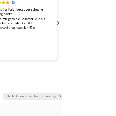
fter Kalender,super schnelle
Der Kalender "Sachsen 2027" ent
ng,danke.
überdurchschnittlich gute Fotos. 
Fotografen ist es gelungen, beso
te mir gern die Rakotzbrücke als 1
Stimmungen einzufangen. Wir wa
bild statt als Titelbild
zufrieden mit der schnellen Liefe
ht,vllt.nächstes Jahr??☺️