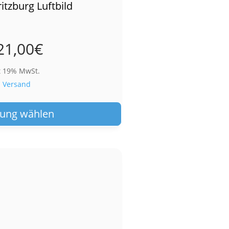
itzburg Luftbild
21,00
€
t 19% MwSt.
.
Versand
Dieses
Produkt
ung wählen
weist
mehrere
Varianten
auf.
Die
Optionen
können
auf