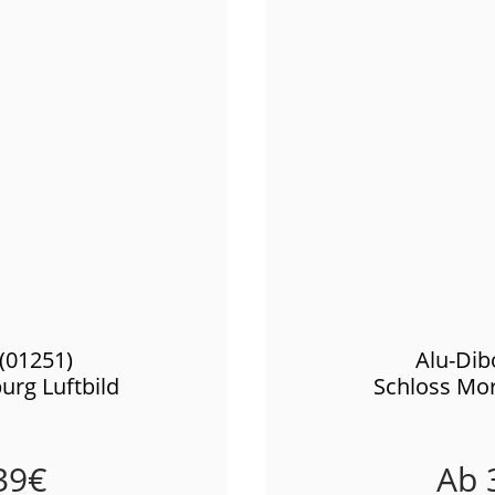
(01251)
Alu-Dib
urg Luftbild
Schloss Mor
39
€
Ab