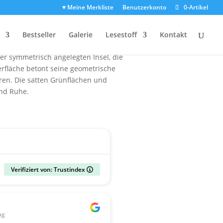
♥ Meine Merkliste
Benutzerkonto
0-Artikel
gang
ommen mit einer Drohne. Die ersten
Bestseller
Galerie
Lesestoff
Kontakt
gen Wasser. Das majestätische
er symmetrisch angelegten Insel, die
rfläche betont seine geometrische
ren. Die satten Grünflächen und
und Ruhe.
Verifiziert von: Trustindex
Gerald
ag
vor 2 Wochen