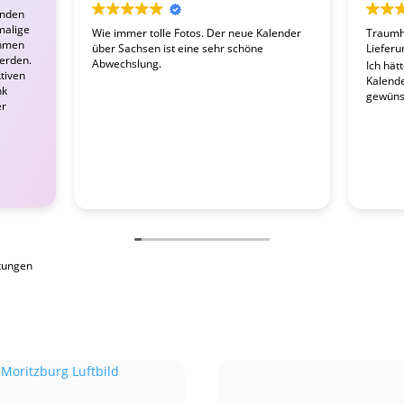
enden
malige
Wie immer tolle Fotos. Der neue Kalender
Traumha
ahmen
über Sachsen ist eine sehr schöne
Lieferu
werden.
Abwechslung.
Ich hät
tiven
Kalender
nk
gewünsc
er
tungen