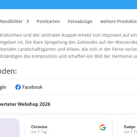
 Schloss Moritzburg zum Sonnenauf
s Moritzburg bei Sonnenaufgang aus der Vogelperspektive, aufgen
Wandbilder
Postkarten
Fotoabzüge
weitere Produkte
 Himmel in ein warmes, goldenes Licht und spiegeln sich im ruhi
 Ecktürmen und der zentralen Kuppel erhebt sich imposant auf ein
mgeben ist. Die klare Spiegelung des Gebäudes auf der Wasserobe
enden Landschaftsgärten und Alleen, die sich in der Ferne verlie
llständigen die Komposition und schaffen ein Bild der Harmonie 
nden:
gle
Facebook
erteter Webshop 2026
Christine
Evelyn
vor 1 Tag
vor 1 T