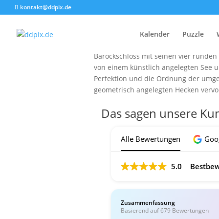
kontakt@ddpix.de
Das
Das Foto zeigt das malerische Schlos
Kalender
Puzzle
Sonnenstrahlen des Tages tauchen den
Barockschloss mit seinen vier runden
von einem künstlich angelegten See u
Perfektion und die Ordnung der umgeb
geometrisch angelegten Hecken vervo
Das sagen unsere Ku
Alle Bewertungen
Goo
5.0
Bestbew
Zusammenfassung
Basierend auf 679 Bewertungen