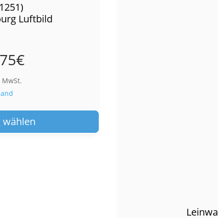
01251)
urg Luftbild
,75
€
% MwSt.
sand
Dieses
Produkt
 wählen
weist
mehrere
Varianten
auf.
Die
Optionen
können
Leinwa