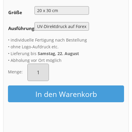
Größe
Ausführung
• individuelle Fertigung nach Bestellung
• ohne Logo-Aufdruck etc.
• Lieferung bis
Samstag, 22. August
• Abholung vor Ort möglich
Acryl
Board
Menge:
(01542)
Blaues
Wunder
In den Warenkorb
im
Wetterwechsel
Menge