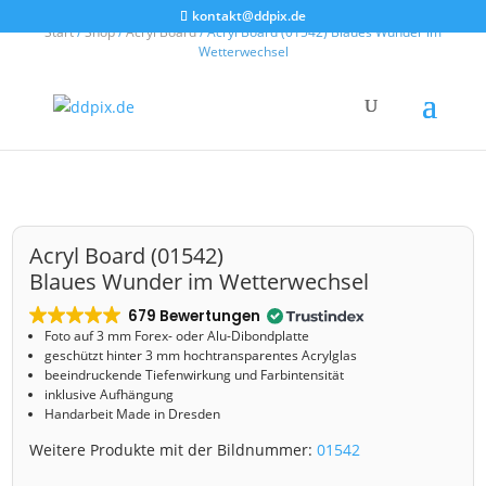
kontakt@ddpix.de
Start
/
Shop
/
Acryl Board
/ Acryl Board (01542) Blaues Wunder im
Wetterwechsel
Acryl Board (01542)
Blaues Wunder im Wetterwechsel
679 Bewertungen
Foto auf 3 mm
Forex- oder Alu-Dibondplatte
geschützt hinter 3 mm hochtransparentes Acrylglas
beeindruckende Tiefenwirkung und Farbintensität
inklusive Aufhängung
Handarbeit Made in Dresden
Weitere Produkte mit der Bildnummer:
01542