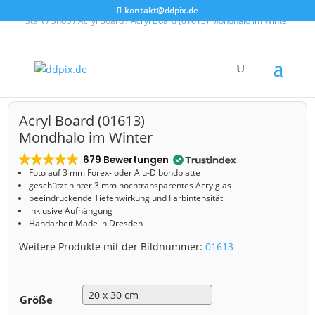
kontakt@ddpix.de
Start
/
Shop
/
Acryl Board
/ Acryl Board (01613) Mondhalo im Winter
Acryl Board (01613)
Mondhalo im Winter
679 Bewertungen
Foto auf 3 mm
Forex- oder Alu-Dibondplatte
geschützt hinter 3 mm hochtransparentes Acrylglas
beeindruckende Tiefenwirkung und Farbintensität
inklusive Aufhängung
Handarbeit Made in Dresden
Weitere Produkte mit der Bildnummer:
01613
Größe