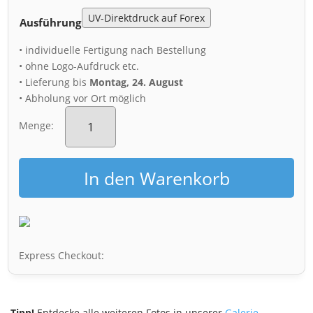
Ausführung
• individuelle Fertigung nach Bestellung
• ohne Logo-Aufdruck etc.
• Lieferung bis
Montag, 24. August
• Abholung vor Ort möglich
Acryl
Board
Menge:
(01613)
Mondhalo
im
In den Warenkorb
Winter
Menge
Express Checkout:
Tipp!
Entdecke alle weiteren Fotos in unserer
Galerie