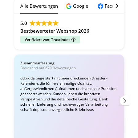
Alle Bewertungen
Google
Facebook
5.0
Bestbewerteter Webshop 2026
Verifiziert von: Trustindex
Zusammenfassung
C
Basierend auf 679 Bewertungen
v
ddpix.de begeistert mit beeindruckenden Dresden-
Kalendern, die für ihre einmalige Qualität,
W
außergewöhnlichen Aufnahmen und saisonale Präzision
i
geschätzt werden. Kunden lieben die kreativen
Perspektiven und die detailreiche Gestaltung. Dank
schneller Lieferung und hochwertiger Verarbeitung
schafft ddpix.de unvergessliche Erlebnisse.