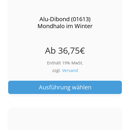
Alu-Dibond (01613)
Mondhalo im Winter
Ab
36,75
€
Enthält 19% MwSt.
zzgl.
Versand
Die
Pro
Ausführung wählen
wei
meh
Var
auf.
Die