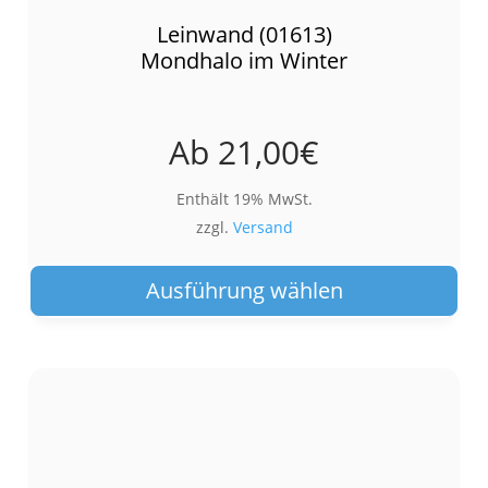
Leinwand (01613)
Mondhalo im Winter
Ab
21,00
€
Enthält 19% MwSt.
zzgl.
Versand
Die
Pro
Ausführung wählen
wei
meh
Var
auf.
Die
Opt
kön