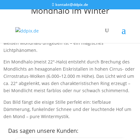
kontakt@ddpix.de
Mondhalo im Winter
In der Blauen Stunde taucht der verschneite Winterwald des
Erzgebirges in tiefes Blau. Schneebedeckte Fichten rahmen
den fast vollen Mond ein, der von einem großen, milchig-
weißen Mondhalo umgeben ist – ein magisches
Lichtphänomen.
Ein Mondhalo (meist 22°-Halo) entsteht durch Brechung des
Mondlichts an hexagonalen Eiskristallen in hohen Cirrus- oder
Cirrostratus-Wolken (6.000–12.000 m Höhe). Das Licht wird um
ca. 22° abgelenkt, was den charakteristischen Ring erzeugt –
bei Mondlicht meist farblos oder nur schwach schimmernd.
Das Bild fängt die eisige Stille perfekt ein: tiefblaue
Dämmerung, funkelnder Schnee und der leuchtende Hof um
den Mond – pure Wintermystik.
Das sagen unsere Kunden: