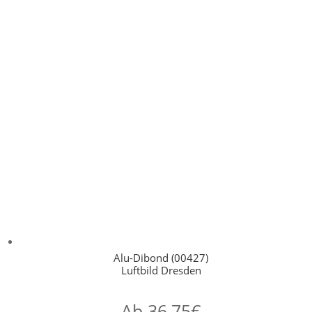
Alu-Dibond (00427)
Luftbild Dresden
Ab
36,75
€