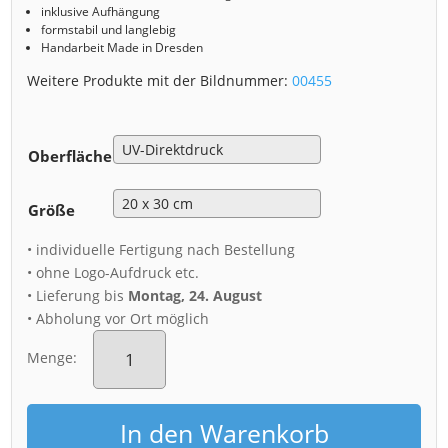
inklusive Aufhängung
formstabil und langlebig
Handarbeit Made in Dresden
Weitere Produkte mit der Bildnummer:
00455
Oberfläche
Größe
• individuelle Fertigung nach Bestellung
• ohne Logo-Aufdruck etc.
• Lieferung bis
Montag, 24. August
• Abholung vor Ort möglich
Alu-
Dibond
Menge:
(00455)
Dresden
Skyline
In den Warenkorb
Sonnenaufgang
Menge