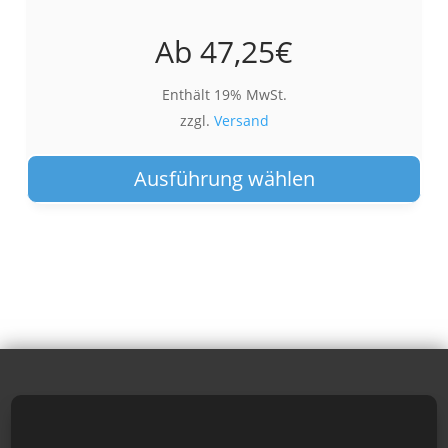
Ab
47,25
€
Enthält 19% MwSt.
zzgl.
Versand
Die
Pro
Ausführung wählen
wei
meh
Var
auf.
Die
Opt
kön
auf
der
Pro