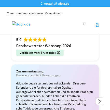
kontakt@ddpix.de
Das sagen unsere Kunden:
Alle Bewertungen
Google
Facebook
5.0
Bestbewerteter Webshop 2026
Verifiziert von: Trustindex
Zusammenfassung
C
Basierend auf 679 Bewertungen
v
ddpix.de begeistert mit beeindruckenden Dresden-
Kalendern, die für ihre einmalige Qualität,
W
außergewöhnlichen Aufnahmen und saisonale Präzision
i
geschätzt werden. Kunden lieben die kreativen
Perspektiven und die detailreiche Gestaltung. Dank
schneller Lieferung und hochwertiger Verarbeitung
schafft ddpix.de unvergessliche Erlebnisse.