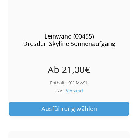
Leinwand (00455)
Dresden Skyline Sonnenaufgang
Ab
21,00
€
Enthält 19% MwSt.
zzgl.
Versand
Die
Pro
Ausführung wählen
wei
meh
Var