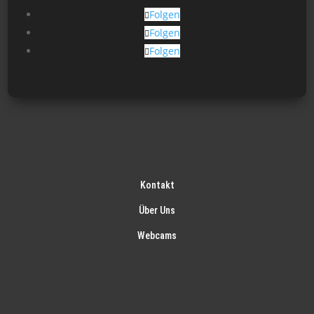
gew
Folgen
wer
Folgen
Folgen
Kontakt
Über Uns
Webcams