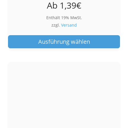
Ab
1,39
€
Enthält 19% MwSt.
zzgl.
Versand
Die
Pro
Ausführung wählen
wei
meh
Var
auf.
Die
Opt
kön
auf
der
Pro
gew