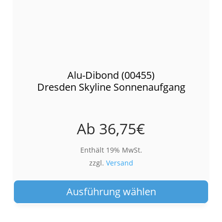
Alu-Dibond (00455)
Dresden Skyline Sonnenaufgang
Ab
36,75
€
Enthält 19% MwSt.
zzgl.
Versand
Die
Pro
Ausführung wählen
wei
meh