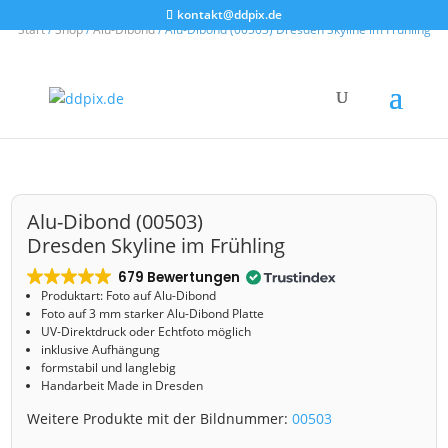
kontakt@ddpix.de
Start
/
Shop
/
Alu-Dibond
/ Alu-Dibond (00503) Dresden Skyline im Frühling
Alu-Dibond (00503)
Dresden Skyline im Frühling
679 Bewertungen
Produktart: Foto auf Alu-Dibond
Foto auf 3 mm starker Alu-Dibond Platte
UV-Direktdruck oder Echtfoto möglich
inklusive Aufhängung
formstabil und langlebig
Handarbeit Made in Dresden
Weitere Produkte mit der Bildnummer:
00503