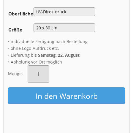
Oberfläche
Größe
• individuelle Fertigung nach Bestellung
• ohne Logo-Aufdruck etc.
• Lieferung bis
Samstag, 22. August
• Abholung vor Ort möglich
Alu-
Dibond
Menge:
(00503)
Dresden
Skyline
In den Warenkorb
im
Frühling
Menge