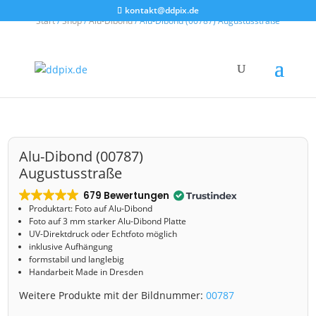
kontakt@ddpix.de
Start
/
Shop
/
Alu-Dibond
/ Alu-Dibond (00787) Augustusstraße
Alu-Dibond (00787)
Augustusstraße
679 Bewertungen
Produktart: Foto auf Alu-Dibond
Foto auf 3 mm starker Alu-Dibond Platte
UV-Direktdruck oder Echtfoto möglich
inklusive Aufhängung
formstabil und langlebig
Handarbeit Made in Dresden
Weitere Produkte mit der Bildnummer:
00787