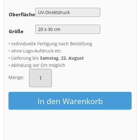
Oberfläche
Größe
• individuelle Fertigung nach Bestellung
• ohne Logo-Aufdruck etc.
• Lieferung bis
Samstag, 22. August
• Abholung vor Ort möglich
Alu-
Dibond
Menge:
(00787)
Augustusstraße
Menge
In den Warenkorb