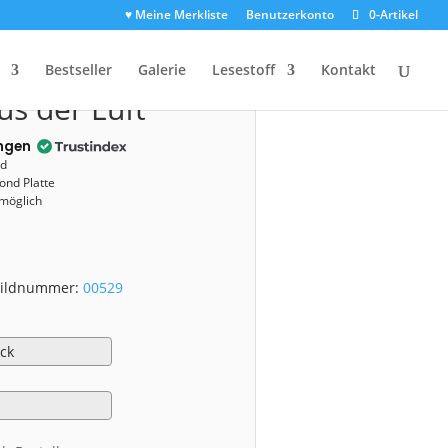
♥ Meine Merkliste
Benutzerkonto
0-Artikel
00529)
Bestseller
Galerie
Lesestoff
Kontakt
us der Luft
ngen
nd
ond Platte
 möglich
 Bildnummer:
00529