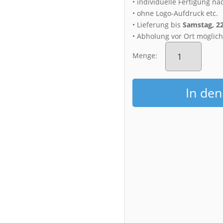
• individuelle Fertigung na
• ohne Logo-Aufdruck etc.
• Lieferung bis
Samstag, 2
• Abholung vor Ort möglic
Alu-
Dibond
Menge:
(00529)
Albertplatz
aus
In de
der
Luft
Menge