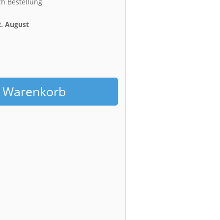
ch Bestellung
2. August
h
n Warenkorb