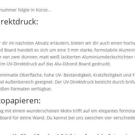
nummer folgte in Kürze...
irektdruck:
dir im nächsten Absatz erläutern, bieten wir dir auch einen hoch
d Board handelt es sich um eine 3 mm starke, formstabile Alumi
r von zwei dünnen, matt weiß lackierten Aluminiumdeckschichten 
 im UV-Direktdruck auf das Alu-Dibond Board gedruckt.
emimatte Oberfläche, hohe UV- Beständigkeit, Kratzfestigkeit und F
nd Außenbereich geeignet. Der UV-Direktdruck besticht durch bril
roßen Formaten verfügbar.
topapieren:
g mit einem wunderschönen Motiv trifft auf ein elegantes formstab
 Board für deine Wand. Du kannst bei uns zwischen vier verschie