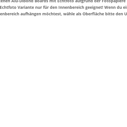
otenen Alu-Dibond Boards mit Echtfoto aufgrund der Fotopapier
e Echtfoto Variante nur für den Innenbereich geeignet! Wenn du 
enbereich aufhängen möchtest, wähle als Oberfläche bitte den U