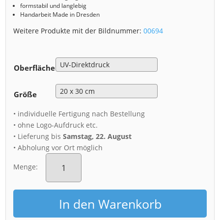
formstabil und langlebig
Handarbeit Made in Dresden
Weitere Produkte mit der Bildnummer:
00694
Oberfläche
Größe
• individuelle Fertigung nach Bestellung
• ohne Logo-Aufdruck etc.
• Lieferung bis
Samstag, 22. August
• Abholung vor Ort möglich
Alu-
Dibond
Menge:
(00694)
Milchpavillon
Dresden
In den Warenkorb
Skyline
Menge