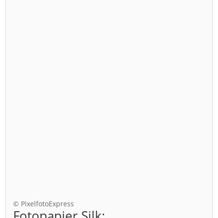
© PixelfotoExpress
Fotopapier Silk: