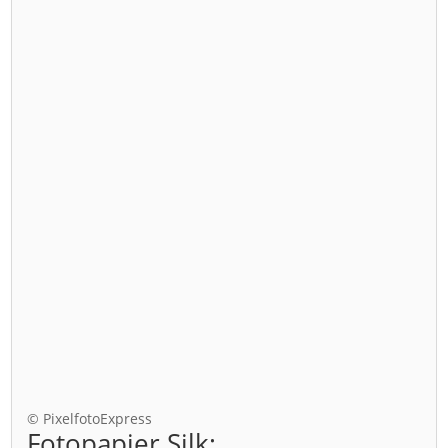
© PixelfotoExpress
Fotopapier Silk: