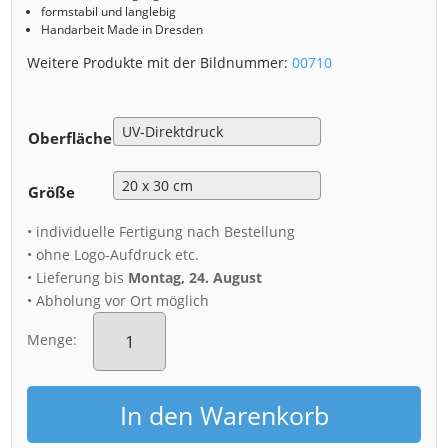
formstabil und langlebig
Handarbeit Made in Dresden
Weitere Produkte mit der Bildnummer:
00710
Oberfläche
Größe
• individuelle Fertigung nach Bestellung
• ohne Logo-Aufdruck etc.
• Lieferung bis
Montag, 24. August
• Abholung vor Ort möglich
Alu-
Dibond
Menge:
(00710)
Japanische
Palais
In den Warenkorb
Spiegelung
Menge