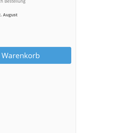
ch Bestellung
2. August
h
n Warenkorb
g