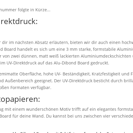
nummer folgte in Kürze...
irektdruck:
dir im nächsten Absatz erläutern, bieten wir dir auch einen hoch
d Board handelt es sich um eine 3 mm starke, formstabile Alumi
r von zwei dünnen, matt weiß lackierten Aluminiumdeckschichten 
 im UV-Direktdruck auf das Alu-Dibond Board gedruckt.
emimatte Oberfläche, hohe UV- Beständigkeit, Kratzfestigkeit und F
nd Außenbereich geeignet. Der UV-Direktdruck besticht durch bril
roßen Formaten verfügbar.
topapieren:
g mit einem wunderschönen Motiv trifft auf ein elegantes formstab
 Board für deine Wand. Du kannst bei uns zwischen vier verschie