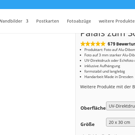
Start
/
Shop
/
Alu-Dibond
/ Alu-Dibond (00860) Palais zum Sonnenuntergang
Alu-Dibond (
Wandbilder
Postkarten
Fotoabzüge
weitere Produkte
Palais zum 
679 Bewertu
Produktart: Foto auf Alu-Dibo
Foto auf 3 mm starker Alu-Dib
UV-Direktdruck oder Echtfoto
inklusive Aufhängung
formstabil und langlebig
Handarbeit Made in Dresden
Weitere Produkte mit der
Oberfläche
Größe