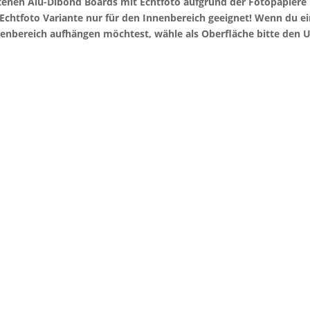
otenen Alu-Dibond Boards mit Echtfoto aufgrund der Fotopapier
e Echtfoto Variante nur für den Innenbereich geeignet! Wenn du 
enbereich aufhängen möchtest, wähle als Oberfläche bitte den U