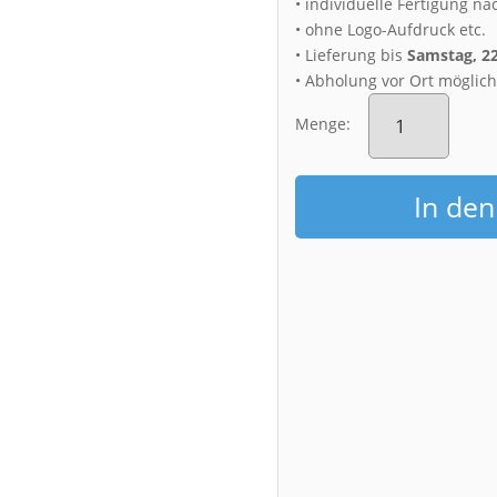
• individuelle Fertigung na
• ohne Logo-Aufdruck etc.
• Lieferung bis
Samstag, 2
• Abholung vor Ort möglic
Alu-
Dibond
Menge:
(00860)
Palais
zum
In de
Sonnenuntergan
Menge