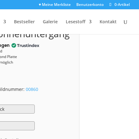
♥ Meine Merkliste
Benutzerkonto
0-Artikel
00860)
Bestseller
Galerie
Lesestoff
Kontakt
Sonnenuntergang
ngen
nd
ond Platte
 möglich
 Bildnummer:
00860