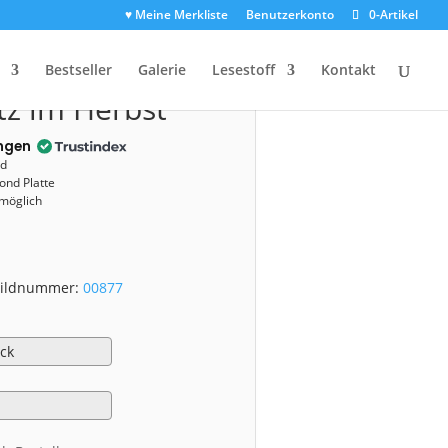
♥ Meine Merkliste
Benutzerkonto
0-Artikel
00877)
Bestseller
Galerie
Lesestoff
Kontakt
itz im Herbst
ngen
nd
ond Platte
 möglich
 Bildnummer:
00877