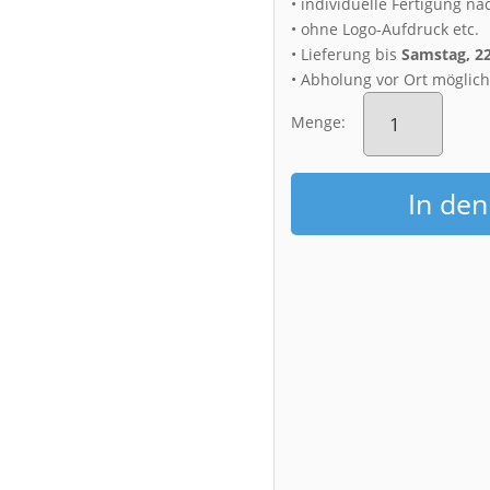
• individuelle Fertigung na
• ohne Logo-Aufdruck etc.
• Lieferung bis
Samstag, 2
• Abholung vor Ort möglic
Alu-
Dibond
Menge:
(00877)
Schloss
Pillnitz
In de
im
Herbst
Menge