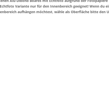
otenen Alu-Dibond Boards mit Echtfoto aufgrund der Fotopapier
e Echtfoto Variante nur für den Innenbereich geeignet! Wenn du 
enbereich aufhängen möchtest, wähle als Oberfläche bitte den U