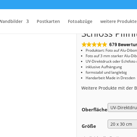
Start
/
Shop
/
Alu-Dibond
/ Alu-Dibond (00877) Schloss Pillnitz im Herbst
Alu-Dibond (
Wandbilder
Postkarten
Fotoabzüge
weitere Produkte
Schloss Pilln
679 Bewertu
Produktart: Foto auf Alu-Dibo
Foto auf 3 mm starker Alu-Dib
UV-Direktdruck oder Echtfoto
inklusive Aufhängung
formstabil und langlebig
Handarbeit Made in Dresden
Weitere Produkte mit der
Oberfläche
Größe