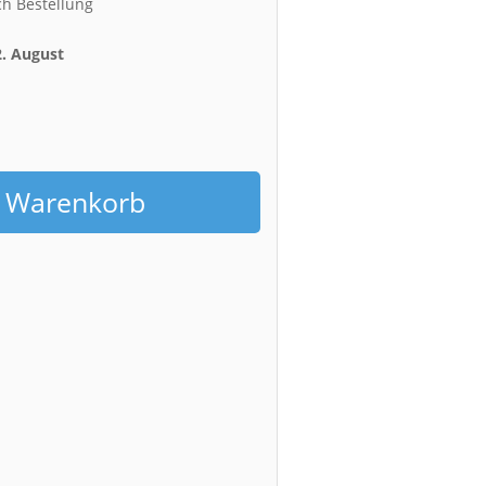
ch Bestellung
2. August
h
n Warenkorb