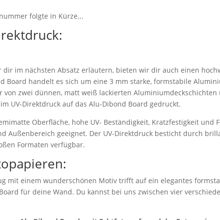
nummer folgte in Kürze...
irektdruck:
dir im nächsten Absatz erläutern, bieten wir dir auch einen hoch
d Board handelt es sich um eine 3 mm starke, formstabile Alumi
r von zwei dünnen, matt weiß lackierten Aluminiumdeckschichten 
 im UV-Direktdruck auf das Alu-Dibond Board gedruckt.
emimatte Oberfläche, hohe UV- Beständigkeit, Kratzfestigkeit und F
nd Außenbereich geeignet. Der UV-Direktdruck besticht durch bril
roßen Formaten verfügbar.
topapieren:
g mit einem wunderschönen Motiv trifft auf ein elegantes formstab
 Board für deine Wand. Du kannst bei uns zwischen vier verschie