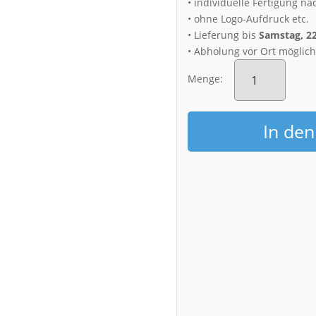
• individuelle Fertigung na
• ohne Logo-Aufdruck etc.
• Lieferung bis
Samstag, 2
• Abholung vor Ort möglic
Alu-
Dibond
Menge:
(00911)
Blaues
Wunder
In de
im
Nebel
Menge