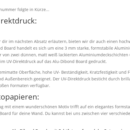
nummer folgte in Kürze...
irektdruck:
dir im nächsten Absatz erläutern, bieten wir dir auch einen hoch
d Board handelt es sich um eine 3 mm starke, formstabile Alumi
r von zwei dünnen, matt weiß lackierten Aluminiumdeckschichten 
 im UV-Direktdruck auf das Alu-Dibond Board gedruckt.
emimatte Oberfläche, hohe UV- Beständigkeit, Kratzfestigkeit und F
nd Außenbereich geeignet. Der UV-Direktdruck besticht durch bril
roßen Formaten verfügbar.
topapieren:
g mit einem wunderschönen Motiv trifft auf ein elegantes formstab
 Board für deine Wand. Du kannst bei uns zwischen vier verschie