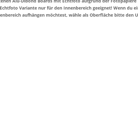
otenen Alu-Dibond Boards mit Echtfoto aufgrund der Fotopapier
e Echtfoto Variante nur für den Innenbereich geeignet! Wenn du 
enbereich aufhängen möchtest, wähle als Oberfläche bitte den U