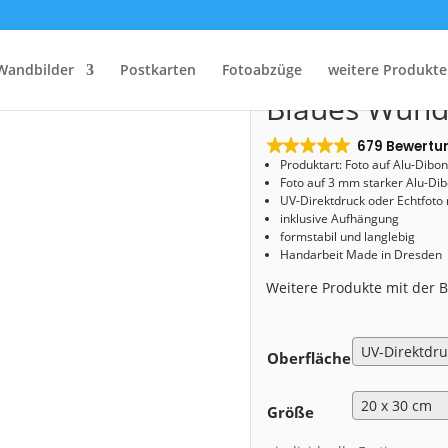
Start
/
Shop
/
Alu-Dibond
/ Alu-Dibond (00911) Blaues Wunder im Nebel
Alu-Dibond (
Wandbilder
Postkarten
Fotoabzüge
weitere Produkte
Blaues Wund
679 Bewertu
Produktart: Foto auf Alu-Dibo
Foto auf 3 mm starker Alu-Dib
UV-Direktdruck oder Echtfoto
inklusive Aufhängung
formstabil und langlebig
Handarbeit Made in Dresden
Weitere Produkte mit der
Oberfläche
Größe