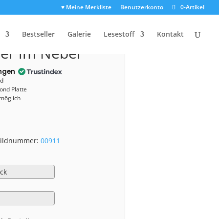
♥ Meine Merkliste
Benutzerkonto
0-Artikel
00911)
Bestseller
Galerie
Lesestoff
Kontakt
er im Nebel
ngen
nd
ond Platte
 möglich
 Bildnummer:
00911