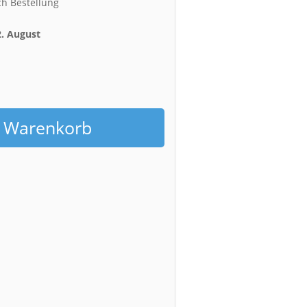
ch Bestellung
2. August
h
n Warenkorb