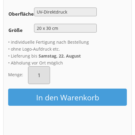
Oberfläche
Größe
• individuelle Fertigung nach Bestellung
• ohne Logo-Aufdruck etc.
• Lieferung bis
Samstag, 22. August
• Abholung vor Ort möglich
Alu-
Dibond
Menge:
(01113)
Hofkirche
Dresden
In den Warenkorb
Menge