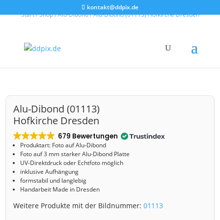
kontakt@ddpix.de
Start
/
Shop
/
Alu-Dibond
/ Alu-Dibond (01113) Hofkirche Dresden
Alu-Dibond (01113)
Hofkirche Dresden
679 Bewertungen
Produktart: Foto auf Alu-Dibond
Foto auf 3 mm starker Alu-Dibond Platte
UV-Direktdruck oder Echtfoto möglich
inklusive Aufhängung
formstabil und langlebig
Handarbeit Made in Dresden
Weitere Produkte mit der Bildnummer:
01113