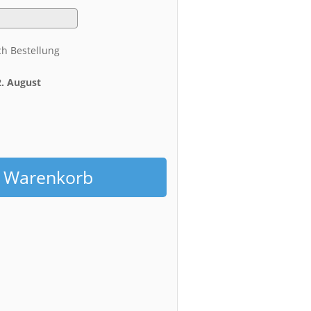
ch Bestellung
2. August
h
n Warenkorb