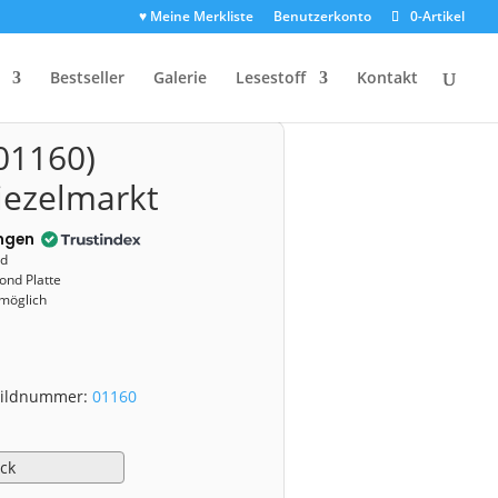
♥ Meine Merkliste
Benutzerkonto
0-Artikel
Bestseller
Galerie
Lesestoff
Kontakt
01160)
iezelmarkt
ngen
nd
ond Platte
 möglich
 Bildnummer:
01160