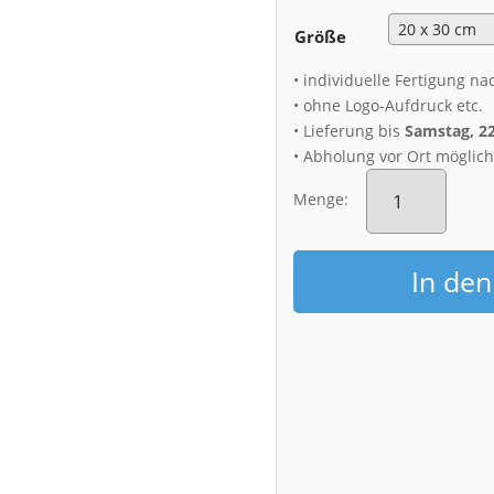
Größe
• individuelle Fertigung na
• ohne Logo-Aufdruck etc.
• Lieferung bis
Samstag, 2
• Abholung vor Ort möglic
Alu-
Dibond
Menge:
(01160)
Dresdner
Striezelmarkt
In de
Menge