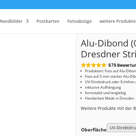
Wandbilder
Postkarten
Fotoabzüge
weitere Produkte
Start
/
Shop
/
Alu-Dibond
/ Alu-Dibond (01160) Dresdner Striezelmarkt
Alu-Dibond (
Dresdner Str
679 Bewertu
Produktart: Foto auf Alu-Dibo
Foto auf 3 mm starker Alu-Dib
UV-Direktdruck oder Echtfoto
inklusive Aufhängung
formstabil und langlebig
Handarbeit Made in Dresden
Weitere Produkte mit der
Oberfläche