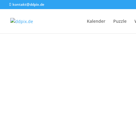
Ab
36,75
€
kontakt@ddpix.de
Enthält 19% MwSt.
zzgl.
Versand
Kalender
Puzzle