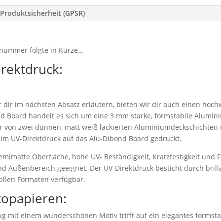
Produktsicherheit (GPSR)
nummer folgte in Kürze...
irektdruck:
dir im nächsten Absatz erläutern, bieten wir dir auch einen hoch
d Board handelt es sich um eine 3 mm starke, formstabile Alumi
r von zwei dünnen, matt weiß lackierten Aluminiumdeckschichten 
 im UV-Direktdruck auf das Alu-Dibond Board gedruckt.
emimatte Oberfläche, hohe UV- Beständigkeit, Kratzfestigkeit und F
nd Außenbereich geeignet. Der UV-Direktdruck besticht durch bril
roßen Formaten verfügbar.
topapieren:
g mit einem wunderschönen Motiv trifft auf ein elegantes formstab