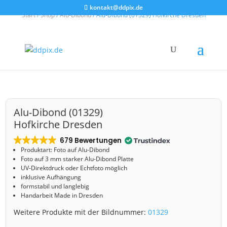
kontakt@ddpix.de
Start
/
Shop
/
Alu-Dibond
/ Alu-Dibond (01329) Hofkirche Dresden
Alu-Dibond (01329)
Hofkirche Dresden
679 Bewertungen
Produktart: Foto auf Alu-Dibond
Foto auf 3 mm starker Alu-Dibond Platte
UV-Direktdruck oder Echtfoto möglich
inklusive Aufhängung
formstabil und langlebig
Handarbeit Made in Dresden
Weitere Produkte mit der Bildnummer:
01329