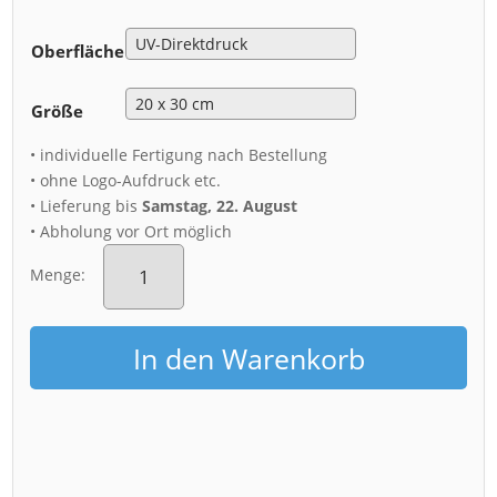
Oberfläche
Größe
• individuelle Fertigung nach Bestellung
• ohne Logo-Aufdruck etc.
• Lieferung bis
Samstag, 22. August
• Abholung vor Ort möglich
Alu-
Dibond
Menge:
(01329)
Hofkirche
Dresden
In den Warenkorb
Menge