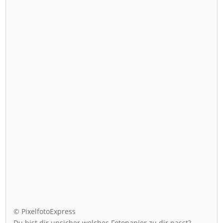
© PixelfotoExpress
Du bist dir unsicher welches Fotopapier zu dir passt?