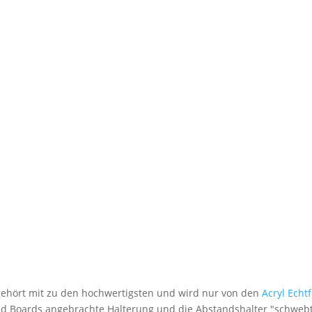
 gehört mit zu den hochwertigsten und wird nur von den
Acryl Echt
nd Boards angebrachte Halterung und die Abstandshalter "schwebt