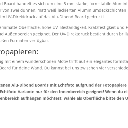
d Board handelt es sich um eine 3 mm starke, formstabile Alumi
r von zwei dünnen, matt weiß lackierten Aluminiumdeckschichten 
 im UV-Direktdruck auf das Alu-Dibond Board gedruckt.
emimatte Oberfläche, hohe UV- Beständigkeit, Kratzfestigkeit und F
nd Außenbereich geeignet. Der UV-Direktdruck besticht durch bril
roßen Formaten verfügbar.
topapieren:
g mit einem wunderschönen Motiv trifft auf ein elegantes formstab
 Board für deine Wand. Du kannst bei uns zwischen vier verschie
otenen Alu-Dibond Boards mit Echtfoto aufgrund der Fotopapier
e Echtfoto Variante nur für den Innenbereich geeignet! Wenn du 
enbereich aufhängen möchtest, wähle als Oberfläche bitte den U