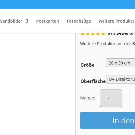
Start
/
Shop
/
Pop Art Alu-Dibond
/ Alu-Dibond (01334-PopArt)
Alu-Dibond (
Wandbilder
Postkarten
Fotoabzüge
weitere Produkte
679 Bewertu
Weitere Produkte mit der
Größe
Oberfläche
Alu-
Dibond
Menge:
(01334-
PopArt)
Menge
In de