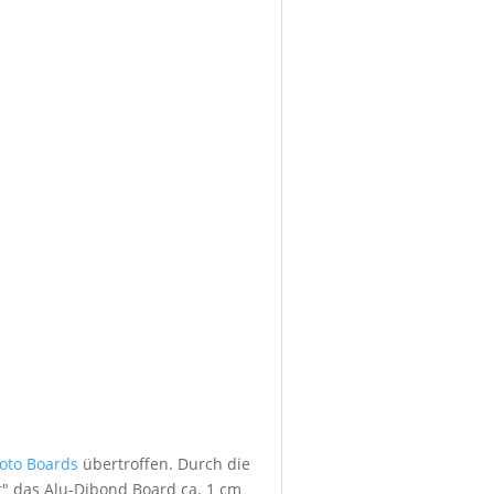
foto Boards
übertroffen. Durch die
" das Alu-Dibond Board ca. 1 cm