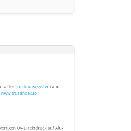
n to the
Trustindex system
and
t
www.trustindex.io
wertigen UV-Direktdruck auf Alu-