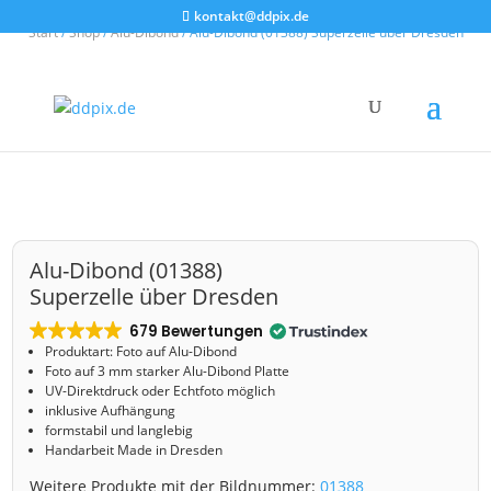
kontakt@ddpix.de
Start
/
Shop
/
Alu-Dibond
/ Alu-Dibond (01388) Superzelle über Dresden
Alu-Dibond (01388)
Superzelle über Dresden
679 Bewertungen
Produktart: Foto auf Alu-Dibond
Foto auf 3 mm starker Alu-Dibond Platte
UV-Direktdruck oder Echtfoto möglich
inklusive Aufhängung
formstabil und langlebig
Handarbeit Made in Dresden
Weitere Produkte mit der Bildnummer:
01388