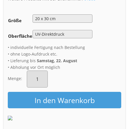
Größe
Oberfläche
• individuelle Fertigung nach Bestellung
• ohne Logo-Aufdruck etc.
• Lieferung bis
Samstag, 22. August
• Abholung vor Ort möglich
Alu-
Dibond
Menge:
(01388)
Superzelle
über
In den Warenkorb
Dresden
Menge