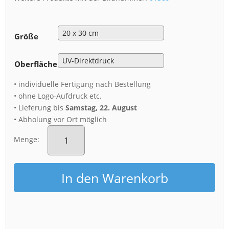
Größe
Oberfläche
• individuelle Fertigung nach Bestellung
• ohne Logo-Aufdruck etc.
• Lieferung bis
Samstag, 22. August
• Abholung vor Ort möglich
Alu-
Dibond
Menge:
(01389)
Theaterplatz
im
In den Warenkorb
Morgenrot
Menge