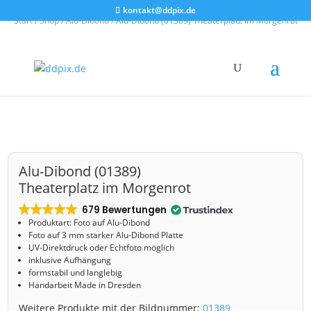
kontakt@ddpix.de
Start
/
Shop
/
Alu-Dibond
/ Alu-Dibond (01389) Theaterplatz im Morgenrot
Alu-Dibond (01389)
Theaterplatz im Morgenrot
679 Bewertungen
Produktart: Foto auf Alu-Dibond
Foto auf 3 mm starker Alu-Dibond Platte
UV-Direktdruck oder Echtfoto möglich
inklusive Aufhängung
formstabil und langlebig
Handarbeit Made in Dresden
Weitere Produkte mit der Bildnummer:
01389