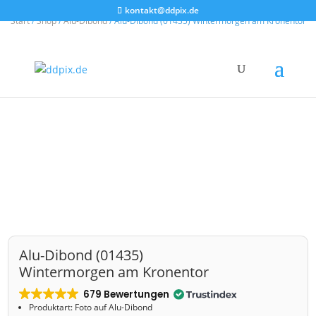
kontakt@ddpix.de
Start
/
Shop
/
Alu-Dibond
/ Alu-Dibond (01435) Wintermorgen am Kronentor
Alu-Dibond (01435)
Wintermorgen am Kronentor
679 Bewertungen
Produktart: Foto auf Alu-Dibond