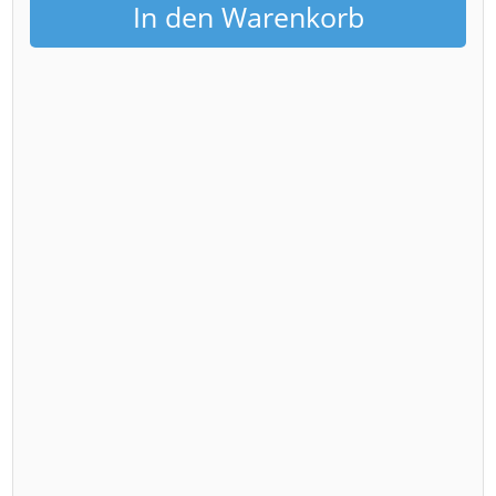
In den Warenkorb
Kronentor
Menge