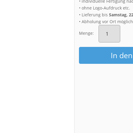
• individuelle Fertigung na
• ohne Logo-Aufdruck etc.
• Lieferung bis
Samstag, 2
• Abholung vor Ort möglic
Alu-
Dibond
Menge:
(01443)
Wasserwerk
Tolkewitz
In de
Menge