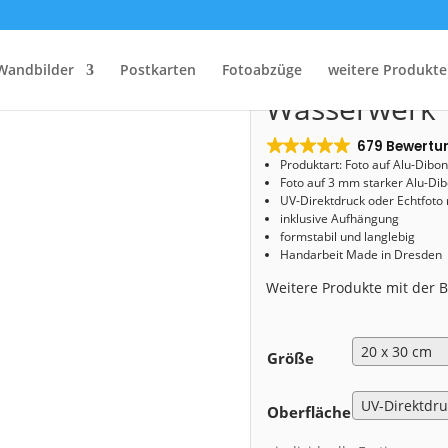
Start
/
Shop
/
Alu-Dibond
/ Alu-Dibond (01443) Wasserwerk Tolkewitz
Alu-Dibond (
Wandbilder
Postkarten
Fotoabzüge
weitere Produkte
Wasserwerk 
679 Bewertu
Produktart: Foto auf Alu-Dibo
Foto auf 3 mm starker Alu-Dib
UV-Direktdruck oder Echtfoto
inklusive Aufhängung
formstabil und langlebig
Handarbeit Made in Dresden
Weitere Produkte mit der
Größe
Oberfläche