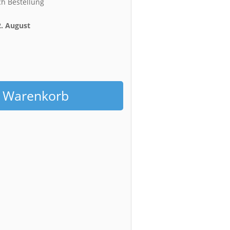
ch Bestellung
2. August
h
n Warenkorb