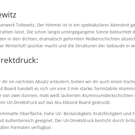
ewitz
rwerk Tolkewitz. Der Himmel ist in ein spektakuläres Abendrot ge
ahlen lässt. Die schon längst untergegangene Sonne beleuchtet d
atten in den dichten, dramatisch geformten Wolkenschichten abzeic
e der Winterluft spürbar macht und die Strukturen der Gebäude i
irektdruck:
dir im nächsten Absatz erläutern, bieten wir dir auch einen hoch
d Board handelt es sich um eine 3 mm starke, formstabile Alumi
r von zwei dünnen, matt weiß lackierten Aluminiumdeckschichten 
 im UV-Direktdruck auf das Alu-Dibond Board gedruckt.
emimatte Oberfläche, hohe UV- Beständigkeit, Kratzfestigkeit und F
nd Außenbereich geeignet. Der UV-Direktdruck besticht durch bril
roßen Formaten verfügbar.