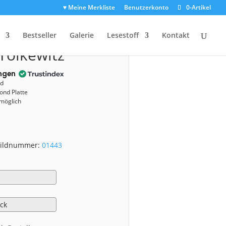
♥ Meine Merkliste
Benutzerkonto
0-Artikel
01443)
Bestseller
Galerie
Lesestoff
Kontakt
Tolkewitz
ngen
nd
ond Platte
 möglich
 Bildnummer:
01443