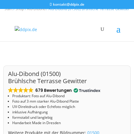
kontakt@ddpix.de
Start
/
Shop
/
Alu-Dibond
/ Alu-Dibond (01500) Brühlsche Terrasse Gewitter
Alu-Dibond (01500)
Brühlsche Terrasse Gewitter
679 Bewertungen
Produktart: Foto auf Alu-Dibond
Foto auf 3 mm starker Alu-Dibond Platte
UV-Direktdruck oder Echtfoto möglich
inklusive Aufhängung
formstabil und langlebig
Handarbeit Made in Dresden
Weitere Produkte mit der Bildnummer:
01500