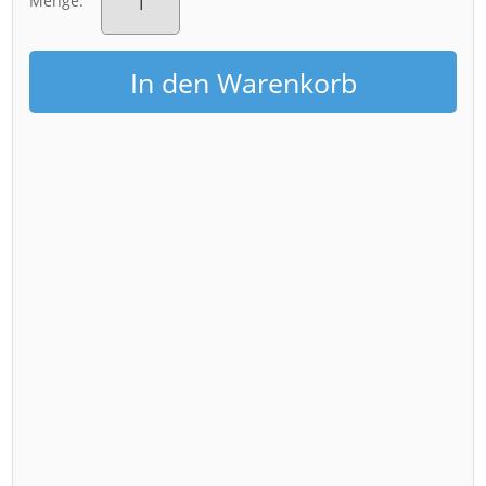
Menge:
(01573-
PopArt)
Menge
In den Warenkorb