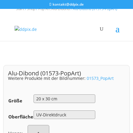
kontakt@ddpix.de
Start
/
Shop
/
Pop Art Alu-Dibond
/ Alu-Dibond (01573-PopArt)
Alu-Dibond (01573-PopArt)
Weitere Produkte mit der Bildnummer:
01573_PopArt
Größe
Oberfläche
Alu-
Dibond