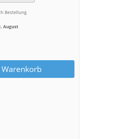
ch Bestellung
2. August
h
n Warenkorb