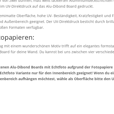
r von zwei dünnen, matt weiß lackierten Aluminiumdeckschichten 
 im UV-Direktdruck auf das Alu-Dibond Board gedruckt.
emimatte Oberfläche, hohe UV- Beständigkeit, Kratzfestigkeit und F
nd Außenbereich geeignet. Der UV-Direktdruck besticht durch bril
roßen Formaten verfügbar.
topapieren:
g mit einem wunderschönen Motiv trifft auf ein elegantes formstab
 Board für deine Wand. Du kannst bei uns zwischen vier verschie
otenen Alu-Dibond Boards mit Echtfoto aufgrund der Fotopapier
e Echtfoto Variante nur für den Innenbereich geeignet! Wenn du 
enbereich aufhängen möchtest, wähle als Oberfläche bitte den U