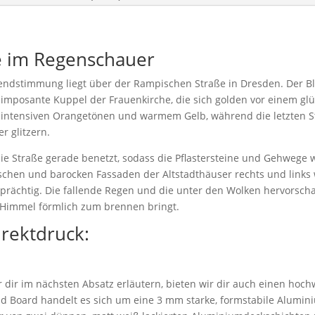
e im Regenschauer
bendstimmung liegt über der Rampischen Straße in Dresden. Der Bli
ie imposante Kuppel der Frauenkirche, die sich golden vor einem
n intensiven Orangetönen und warmem Gelb, während die letzten 
r glitzern.
ie Straße gerade benetzt, sodass die Pflastersteine und Gehwege 
istischen und barocken Fassaden der Altstadthäuser rechts und link
prächtig. Die fallende Regen und die unter den Wolken hervorsch
 Himmel förmlich zum brennen bringt.
irektdruck:
dir im nächsten Absatz erläutern, bieten wir dir auch einen hoch
d Board handelt es sich um eine 3 mm starke, formstabile Alumi