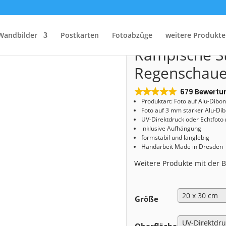
tart
/
Shop
/
Alu-Dibond
/ Alu-Dibond (01673) Rampische Straße im Regenschaue
Alu-Dibond (
Wandbilder
Postkarten
Fotoabzüge
weitere Produkte
Rampische S
Regenschaue
679 Bewertu
Produktart: Foto auf Alu-Dibo
Foto auf 3 mm starker Alu-Dib
UV-Direktdruck oder Echtfoto
inklusive Aufhängung
formstabil und langlebig
Handarbeit Made in Dresden
Weitere Produkte mit der
Größe
Oberfläche