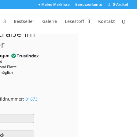
♥ Meine Merkliste
Benutzerkonto
0-Artikel
r
01673)
Bestseller
Galerie
Lesestoff
Kontakt
traße im
r
ngen
nd
ond Platte
 möglich
 Bildnummer:
01673