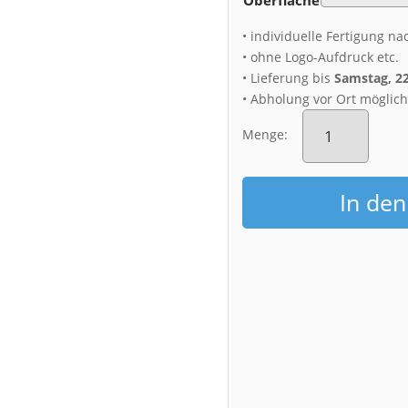
• individuelle Fertigung na
• ohne Logo-Aufdruck etc.
• Lieferung bis
Samstag, 2
• Abholung vor Ort möglic
Alu-
Dibond
Menge:
(01673)
Rampische
Straße
In de
im
Regenschauer
Menge