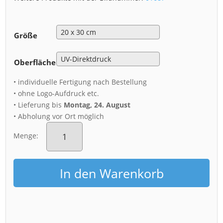
Größe
Oberfläche
• individuelle Fertigung nach Bestellung
• ohne Logo-Aufdruck etc.
• Lieferung bis
Montag, 24. August
• Abholung vor Ort möglich
Alu-
Dibond
Menge:
(01687)
Zwingerhof
am
In den Warenkorb
Abend
Menge