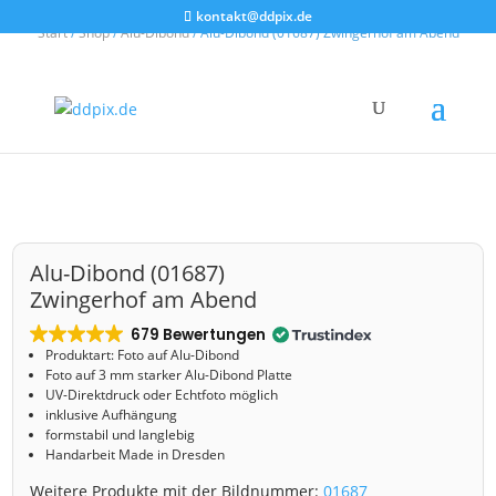
kontakt@ddpix.de
Start
/
Shop
/
Alu-Dibond
/ Alu-Dibond (01687) Zwingerhof am Abend
Alu-Dibond (01687)
Zwingerhof am Abend
679 Bewertungen
Produktart: Foto auf Alu-Dibond
Foto auf 3 mm starker Alu-Dibond Platte
UV-Direktdruck oder Echtfoto möglich
inklusive Aufhängung
formstabil und langlebig
Handarbeit Made in Dresden
Weitere Produkte mit der Bildnummer:
01687