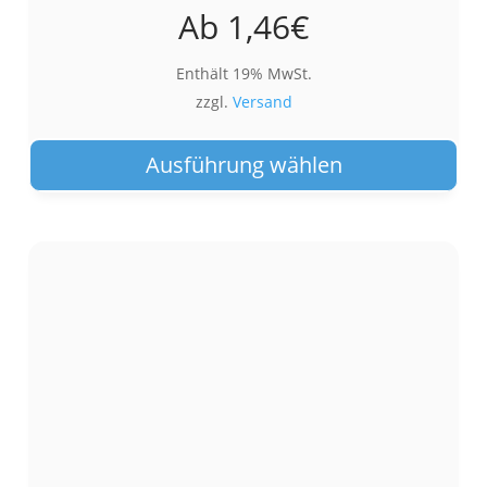
Ab
1,46
€
Enthält 19% MwSt.
zzgl.
Versand
Die
Pro
Ausführung wählen
wei
meh
Var
auf.
Die
Opt
kön
auf
der
Pro
gew