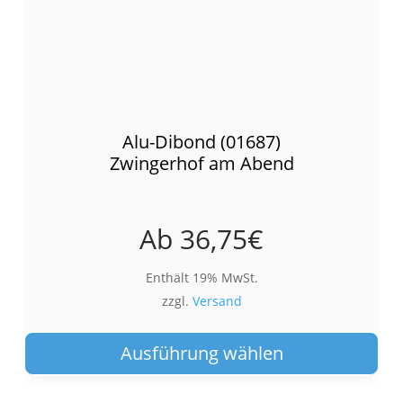
Alu-Dibond (01687)
Zwingerhof am Abend
Ab
36,75
€
Enthält 19% MwSt.
zzgl.
Versand
Die
Pro
Ausführung wählen
wei
meh