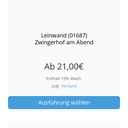
Leinwand (01687)
Zwingerhof am Abend
Ab
21,00
€
Enthält 19% MwSt.
zzgl.
Versand
Die
Pro
Ausführung wählen
wei
meh
Var