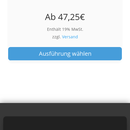
Ab
47,25
€
Enthält 19% MwSt.
zzgl.
Versand
Die
Pro
Ausführung wählen
wei
meh
Var
auf.
Die
Opt
kön
auf
der
Pro