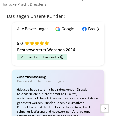
barocke Pracht Dresdens.
Das sagen unsere Kunden:
Alle Bewertungen
Google
Facebook
5.0
Bestbewerteter Webshop 2026
Verifiziert von: Trustindex
Zusammenfassung
C
Basierend auf 679 Bewertungen
v
ddpix.de begeistert mit beeindruckenden Dresden-
Kalendern, die für ihre einmalige Qualität,
W
außergewöhnlichen Aufnahmen und saisonale Präzision
i
geschätzt werden. Kunden lieben die kreativen
Perspektiven und die detailreiche Gestaltung. Dank
schneller Lieferung und hochwertiger Verarbeitung
schafft ddpix.de unvergessliche Erlebnisse.