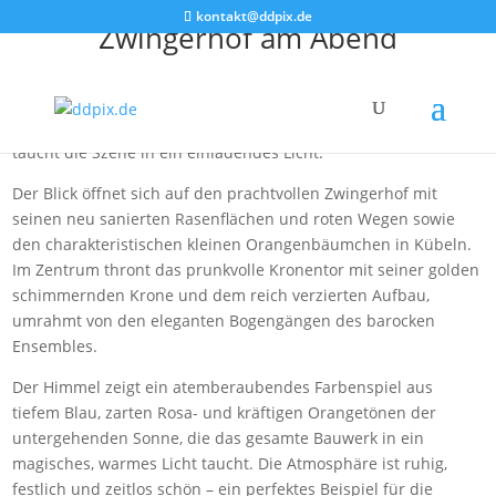
kontakt@ddpix.de
Zwingerhof am Abend
Der Dresdner Zwinger erstrahlt in der goldenen Stunde eines
milden Frühsommerabends. Im Vordergrund leuchtet eine
historische Laterne warm auf einer steinernen Balustrade und
taucht die Szene in ein einladendes Licht.
Der Blick öffnet sich auf den prachtvollen Zwingerhof mit
seinen neu sanierten Rasenflächen und roten Wegen sowie
den charakteristischen kleinen Orangenbäumchen in Kübeln.
Im Zentrum thront das prunkvolle Kronentor mit seiner golden
schimmernden Krone und dem reich verzierten Aufbau,
umrahmt von den eleganten Bogengängen des barocken
Ensembles.
Der Himmel zeigt ein atemberaubendes Farbenspiel aus
tiefem Blau, zarten Rosa- und kräftigen Orangetönen der
untergehenden Sonne, die das gesamte Bauwerk in ein
magisches, warmes Licht taucht. Die Atmosphäre ist ruhig,
festlich und zeitlos schön – ein perfektes Beispiel für die