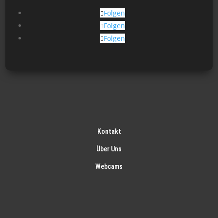
gew
Folgen
wer
Folgen
Folgen
Kontakt
Über Uns
Webcams