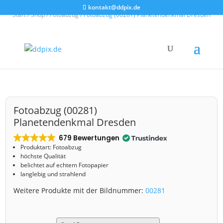
kontakt@ddpix.de
Start
/
Shop
/
Fotoabzug
/ Fotoabzug (00281) Planetendenkmal Dresden
Fotoabzug (00281)
Planetendenkmal Dresden
679 Bewertungen
Produktart: Fotoabzug
höchste Qualität
belichtet auf echtem Fotopapier
langlebig und strahlend
Weitere Produkte mit der Bildnummer:
00281