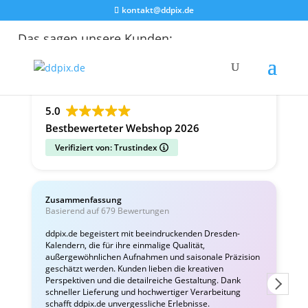
kontakt@ddpix.de
Das sagen unsere Kunden:
Alle Bewertungen
Google
Facebook
5.0
Bestbewerteter Webshop 2026
Verifiziert von: Trustindex
Zusammenfassung
C
Basierend auf 679 Bewertungen
v
ddpix.de begeistert mit beeindruckenden Dresden-
Kalendern, die für ihre einmalige Qualität,
W
außergewöhnlichen Aufnahmen und saisonale Präzision
i
geschätzt werden. Kunden lieben die kreativen
Perspektiven und die detailreiche Gestaltung. Dank
schneller Lieferung und hochwertiger Verarbeitung
schafft ddpix.de unvergessliche Erlebnisse.