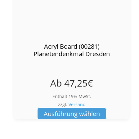
Acryl Board (00281)
Planetendenkmal Dresden
Ab
47,25
€
Enthält 19% MwSt.
zzgl.
Versand
Dieses
Ausführung wählen
Produkt
weist
mehrere