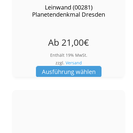
Leinwand (00281)
Planetendenkmal Dresden
Ab
21,00
€
Enthält 19% MwSt.
zzgl.
Versand
Dieses
Ausführung wählen
Produkt
weist
mehrere
Varianten
auf.
Die
Optionen
können