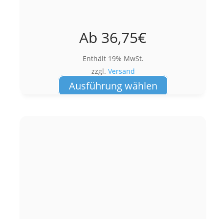
Ab
36,75
€
Enthält 19% MwSt.
zzgl.
Versand
Dieses
Ausführung wählen
Produkt
weist
mehrere
Varianten
auf.
Die
Optionen
können
auf
der