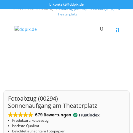
kontakt@ddpix.de
Start
/
Shop
/
Fotoabzug
/ Fotoabzug (00294) Sonnenaufgang am
Theaterplatz
Fotoabzug (00294)
Sonnenaufgang am Theaterplatz
679 Bewertungen
Produktart: Fotoabzug
höchste Qualität
belichtet auf echtem Fotopapier