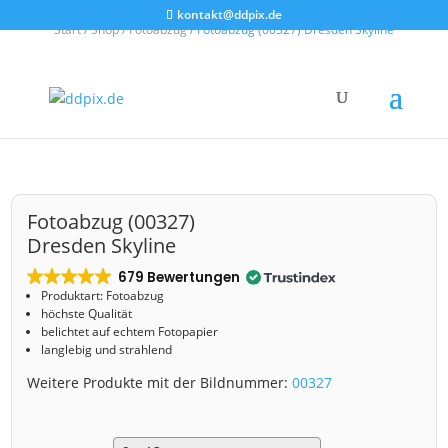
kontakt@ddpix.de
Start
/
Shop
/
Fotoabzug
/ Fotoabzug (00327) Dresden Skyline
Fotoabzug (00327)
Dresden Skyline
679 Bewertungen
Produktart: Fotoabzug
höchste Qualität
belichtet auf echtem Fotopapier
langlebig und strahlend
Weitere Produkte mit der Bildnummer:
00327