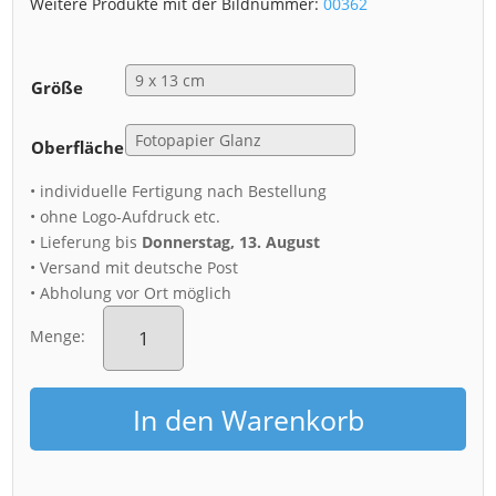
Weitere Produkte mit der Bildnummer:
00362
Größe
Oberfläche
• individuelle Fertigung nach Bestellung
• ohne Logo-Aufdruck etc.
• Lieferung bis
Donnerstag, 13. August
• Versand mit deutsche Post
• Abholung vor Ort möglich
Fotoabzug
(00362)
Menge:
Dresden
am
Abend
In den Warenkorb
Menge