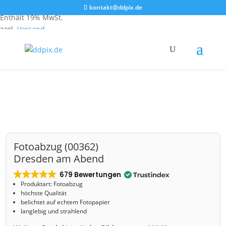
Ab
1,39
€
kontakt@ddpix.de
Enthält 19% MwSt.
zzgl.
Versand
Start
/
Shop
/
Fotoabzug
/ Fotoabzug (00362) Dresden am Abend
Fotoabzug (00362)
Dresden am Abend
679 Bewertungen
Produktart: Fotoabzug
höchste Qualität
belichtet auf echtem Fotopapier
langlebig und strahlend