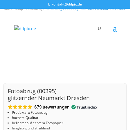
kontakt@ddpix.de
Start
/
Shop
/
Fotoabzug
/ Fotoabzug (00395) glitzernder Neumarkt Dresden
Fotoabzug (00395)
glitzernder Neumarkt Dresden
679 Bewertungen
Produktart: Fotoabzug
höchste Qualität
belichtet auf echtem Fotopapier
langlebig und strahlend