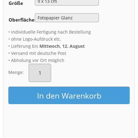
Größe
Oberfläche
• individuelle Fertigung nach Bestellung
• ohne Logo-Aufdruck etc.
• Lieferung bis
Mittwoch, 12. August
• Versand mit deutsche Post
• Abholung vor Ort möglich
Fotoabzug
(00407)
Menge:
Palais
aus
der
In den Warenkorb
Luft
Menge