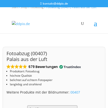
kontakt@ddpix.de
Start
/
Shop
/
Fotoabzug
/ Fotoabzug (00407) Palais aus der Luft
Fotoabzug (00407)
Palais aus der Luft
679 Bewertungen
Produktart: Fotoabzug
höchste Qualität
belichtet auf echtem Fotopapier
langlebig und strahlend
Weitere Produkte mit der Bildnummer:
00407