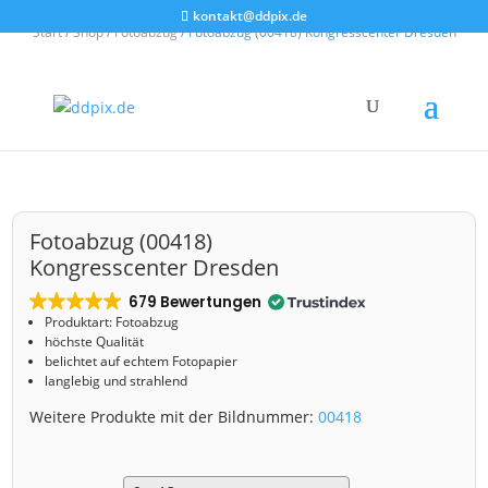
kontakt@ddpix.de
Start
/
Shop
/
Fotoabzug
/ Fotoabzug (00418) Kongresscenter Dresden
Fotoabzug (00418)
Kongresscenter Dresden
679 Bewertungen
Produktart: Fotoabzug
höchste Qualität
belichtet auf echtem Fotopapier
langlebig und strahlend
Weitere Produkte mit der Bildnummer:
00418