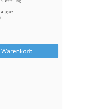
ch Bestellung
. August
t
h
n Warenkorb