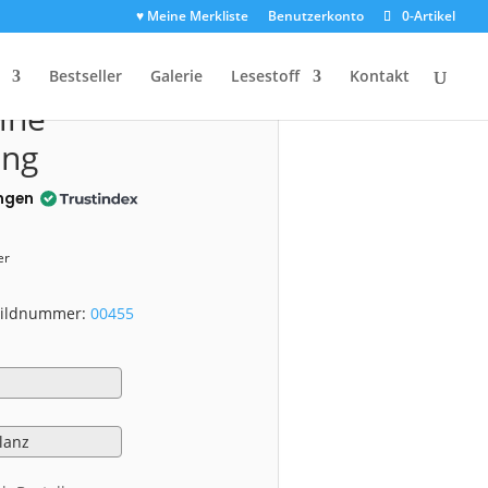
♥ Meine Merkliste
Benutzerkonto
0-Artikel
0455)
Bestseller
Galerie
Lesestoff
Kontakt
ine
ang
ngen
er
 Bildnummer:
00455