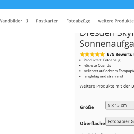
Start
/
Shop
/
Fotoabzug
/ Fotoabzug (00455) Dresden Skyline Sonnenaufgang
Fotoabzug (0
Wandbilder
Postkarten
Fotoabzüge
weitere Produkte
Dresden Skyl
Sonnenaufg
679 Bewertu
Produktart: Fotoabzug
höchste Qualität
belichtet auf echtem Fotopapi
langlebig und strahlend
Weitere Produkte mit der
Größe
Oberfläche