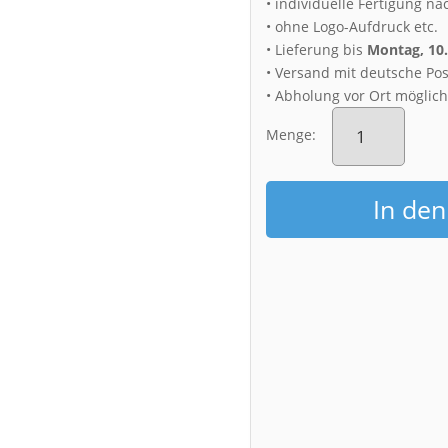
• individuelle Fertigung na
• ohne Logo-Aufdruck etc.
• Lieferung bis
Montag, 10
• Versand mit deutsche Pos
• Abholung vor Ort möglic
Fotoabzug
(00455)
Menge:
Dresden
Skyline
Sonnenaufgang
In de
Menge