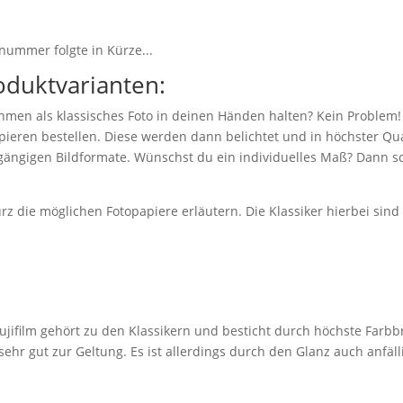
nummer folgte in Kürze...
oduktvarianten:
hmen als klassisches Foto in deinen Händen halten? Kein Problem!
eren bestellen. Diese werden dann belichtet und in höchster Qual
 gängigen Bildformate. Wünschst du ein individuelles Maß? Dann sc
z die möglichen Fotopapiere erläutern. Die Klassiker hierbei sin
jifilm gehört zu den Klassikern und besticht durch höchste Farbbr
r gut zur Geltung. Es ist allerdings durch den Glanz auch anfäll