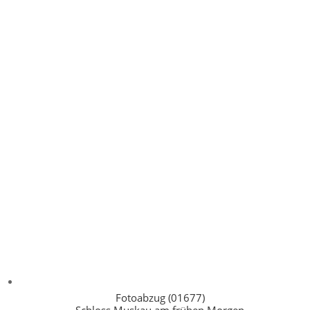
Fotoabzug (01677)
Schloss Muskau am frühen Morgen