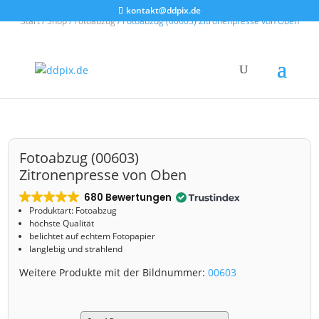
kontakt@ddpix.de
Start
/
Shop
/
Fotoabzug
/ Fotoabzug (00603) Zitronenpresse von Oben
Fotoabzug (00603)
Zitronenpresse von Oben
680 Bewertungen
Produktart: Fotoabzug
höchste Qualität
belichtet auf echtem Fotopapier
langlebig und strahlend
Weitere Produkte mit der Bildnummer:
00603