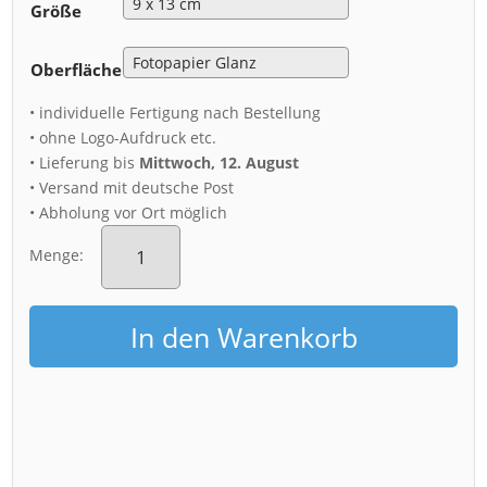
Größe
Oberfläche
• individuelle Fertigung nach Bestellung
• ohne Logo-Aufdruck etc.
• Lieferung bis
Mittwoch, 12. August
• Versand mit deutsche Post
• Abholung vor Ort möglich
Fotoabzug
(00812)
Menge:
Dresden
Skyline
in
In den Warenkorb
Rot
Menge