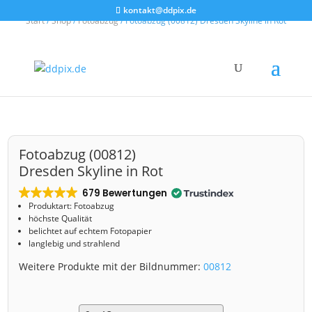
kontakt@ddpix.de
Start
/
Shop
/
Fotoabzug
/ Fotoabzug (00812) Dresden Skyline in Rot
Fotoabzug (00812)
Dresden Skyline in Rot
679 Bewertungen
Produktart: Fotoabzug
höchste Qualität
belichtet auf echtem Fotopapier
langlebig und strahlend
Weitere Produkte mit der Bildnummer:
00812